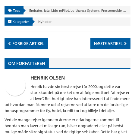
Tags
Emirates
,
iata
,
Lido mPilot
,
Lufthansa Systems
,
Pressemeddelse
,
Turb
Kategorier
Nyheder
FORRIGE ARTIKEL
NÆSTE ARTIKEL
OM FORFATTEREN
HENRIK OLSEN
Henrik havde sin første rejse i år 2000, og dette var
startskuddet på ønsket om at følge mottoet ”at rejse er
at leve”. Ret hurtigt blev han interesseret i at finde mere
ud hvordan man fik mere ud af rejserne ved at lære om de forskellige
bonusprogrammer for fly, hotel, kreditkort og billeje i detaljer.
Ved de mange rejser igennem årerne er erfaringerne kommet til
hvordan man laver et mileage run, bliver opgraderet eller på bedst
mulige måde sikre sig status ved de rigtige selskaber. Dette har givet