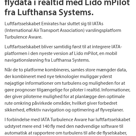
flydata i realtid med Lido mPilot
fra Lufthansa Systems.
Luftfartsselskabet Emirates har sluttet sig til IATAs
(International Air Transport Association) varslingsplatform
Turbulence Aware.
Luftfartsselskabet bliver samtidig først til at integrere IATA-
platformen i den nyeste version af Lido mPilot, en mobil
navigationsløsning fra Lufthansa Systems.
Når de to platforme kombineres, samles store mængder data,
der kombineret med nye teknologier muliggør yderst
nøjagtige informationer om turbulens og muligheden for at
gøre prognoser tilgængelige for piloter i realtid. Informationer,
der giver piloterne mulighed for at planlægge den optimale
rute omkring påvirkede områder, hvilket giver forbedret
sikkerhed, effektiv navigation og optimering af flyveplaner.
I forbindelse med IATA Turbulence Aware har luftfartsselskabet
udstyret mere end 140 fly med den nødvendige software til
automatisk at rapportere om turbulens til alle de flyselskaber,