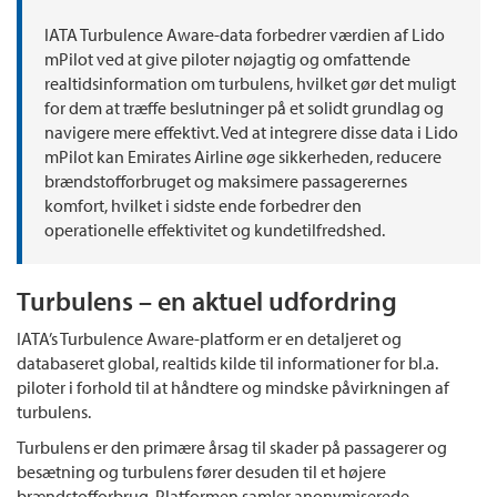
IATA Turbulence Aware-data forbedrer værdien af Lido
mPilot ved at give piloter nøjagtig og omfattende
realtidsinformation om turbulens, hvilket gør det muligt
for dem at træffe beslutninger på et solidt grundlag og
navigere mere effektivt. Ved at integrere disse data i Lido
mPilot kan Emirates Airline øge sikkerheden, reducere
brændstofforbruget og maksimere passagerernes
komfort, hvilket i sidste ende forbedrer den
operationelle effektivitet og kundetilfredshed.
Turbulens – en aktuel udfordring
IATA’s Turbulence Aware-platform er en detaljeret og
databaseret global, realtids kilde til informationer for bl.a.
piloter i forhold til at håndtere og mindske påvirkningen af
turbulens.
Turbulens er den primære årsag til skader på passagerer og
besætning og turbulens fører desuden til et højere
brændstofforbrug. Platformen samler anonymiserede