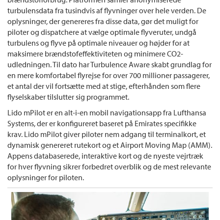
turbulensdata fra tusindvis af flyvninger over hele verden. De
oplysninger, der genereres fra disse data, gør det muligt for
piloter og dispatchere at vælge optimale flyveruter, undgå
turbulens og flyve på optimale niveauer og højder for at
maksimere brændstofeffektiviteten og minimere CO2-
udledningen. Til dato har Turbulence Aware skabt grundlag for
en mere komfortabel flyrejse for over 700 millioner passagerer,
et antal der vil fortsætte med at stige, efterhånden som flere
flyselskaber tilslutter sig programmet.
Lido mPilot er en alt-i-en mobil navigationsapp fra Lufthansa
Systems, der er konfigureret baseret på Emirates specifikke
krav. Lido mPilot giver piloter nem adgang til terminalkort, et
dynamisk genereret rutekort og et Airport Moving Map (AMM).
Appens databaserede, interaktive kort og de nyeste vejrtræk
for hver flyvning sikrer forbedret overblik og de mest relevante
oplysninger for piloten.