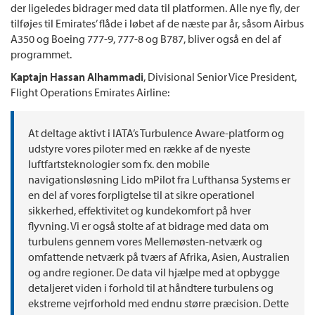
der ligeledes bidrager med data til platformen. Alle nye fly, der
tilføjes til Emirates’ flåde i løbet af de næste par år, såsom Airbus
A350 og Boeing 777-9, 777-8 og B787, bliver også en del af
programmet.
Kaptajn Hassan Alhammadi
, Divisional Senior Vice President,
Flight Operations Emirates Airline:
At deltage aktivt i IATA’s Turbulence Aware-platform og
udstyre vores piloter med en række af de nyeste
luftfartsteknologier som fx. den mobile
navigationsløsning Lido mPilot fra Lufthansa Systems er
en del af vores forpligtelse til at sikre operationel
sikkerhed, effektivitet og kundekomfort på hver
flyvning. Vi er også stolte af at bidrage med data om
turbulens gennem vores Mellemøsten-netværk og
omfattende netværk på tværs af Afrika, Asien, Australien
og andre regioner. De data vil hjælpe med at opbygge
detaljeret viden i forhold til at håndtere turbulens og
ekstreme vejrforhold med endnu større præcision. Dette