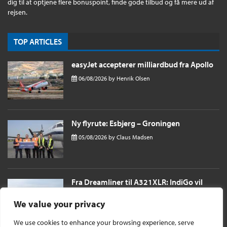
dig til at optjene flere bonuspoint, finde gode tilbud og få mere ud af
rejsen.
TOP ARTICLES
easyJet accepterer milliardbud fra Apollo
06/08/2026
by
Henrik Olsen
Ny flyrute: Esbjerg – Groningen
05/08/2026
by
Claus Madsen
Fra Dreamliner til A321XLR: IndiGo vil
sende passagerer næsten 11 timer til
London i et single aisle fly
We value your privacy
04/08/2026
by
Henrik Olsen
We use cookies to enhance your browsing experience, serve