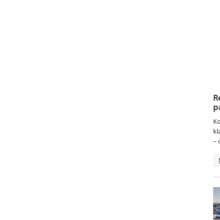
R
p
Ko
kl
– 