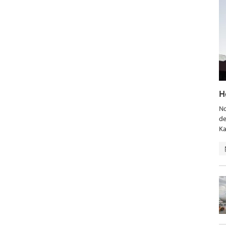
H
No
de
Ka