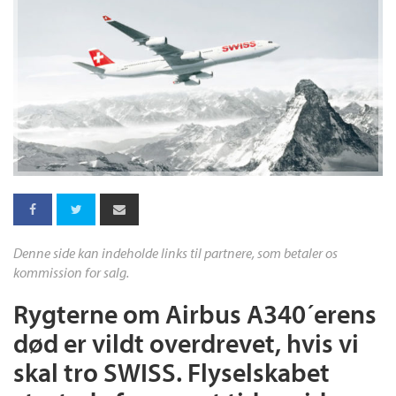
Denne side kan indeholde links til partnere, som betaler os
kommission for salg.
Rygterne om Airbus A340´erens
død er vildt overdrevet, hvis vi
skal tro SWISS. Flyselskabet