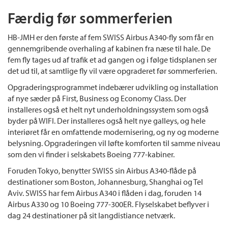
Færdig før sommerferien
HB-JMH er den første af fem SWISS Airbus A340-fly som får en
gennemgribende overhaling af kabinen fra næse til hale. De
fem fly tages ud af trafik et ad gangen og i følge tidsplanen ser
det ud til, at samtlige fly vil være opgraderet før sommerferien.
Opgraderingsprogrammet indebærer udvikling og installation
af nye sæder på First, Business og Economy Class. Der
installeres også et helt nyt underholdningssystem som også
byder på WIFI. Der installeres også helt nye galleys, og hele
interiøret får en omfattende modernisering, og ny og moderne
belysning. Opgraderingen vil løfte komforten til samme niveau
som den vi finder i selskabets Boeing 777-kabiner.
Foruden Tokyo, benytter SWISS sin Airbus A340-flåde på
destinationer som Boston, Johannesburg, Shanghai og Tel
Aviv. SWISS har fem Airbus A340 i flåden i dag, foruden 14
Airbus A330 og 10 Boeing 777-300ER. Flyselskabet beflyver i
dag 24 destinationer på sit langdistiance netværk.