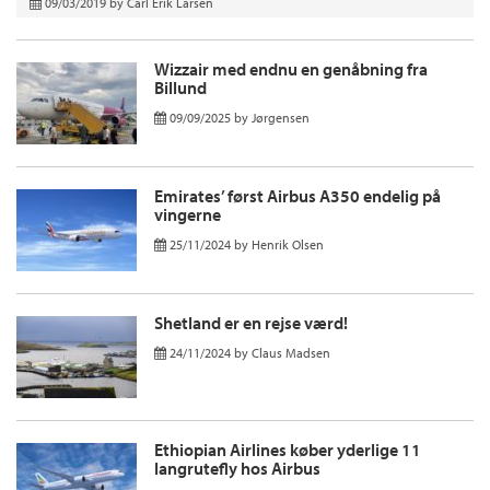
09/03/2019
by
Carl Erik Larsen
Wizzair med endnu en genåbning fra
Billund
09/09/2025
by
Jørgensen
Emirates’ først Airbus A350 endelig på
vingerne
25/11/2024
by
Henrik Olsen
Shetland er en rejse værd!
24/11/2024
by
Claus Madsen
Ethiopian Airlines køber yderlige 11
langrutefly hos Airbus