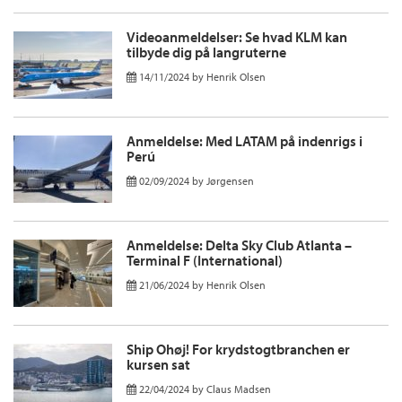
Videoanmeldelser: Se hvad KLM kan
tilbyde dig på langruterne
14/11/2024
by
Henrik Olsen
Anmeldelse: Med LATAM på indenrigs i
Perú
02/09/2024
by
Jørgensen
Anmeldelse: Delta Sky Club Atlanta –
Terminal F (International)
21/06/2024
by
Henrik Olsen
Ship Ohøj! For krydstogtbranchen er
kursen sat
22/04/2024
by
Claus Madsen