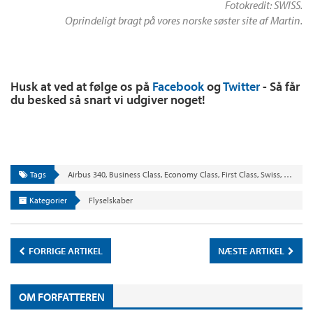
Fotokredit: SWISS.
Oprindeligt bragt på vores norske søster site af Martin.
Husk at ved at følge os på
Facebook
og
Twitter
- Så får
du besked så snart vi udgiver noget!
Tags
Airbus 340
,
Business Class
,
Economy Class
,
First Class
,
Swiss
,
Swiss Ai
Kategorier
Flyselskaber
FORRIGE ARTIKEL
NÆSTE ARTIKEL
OM FORFATTEREN