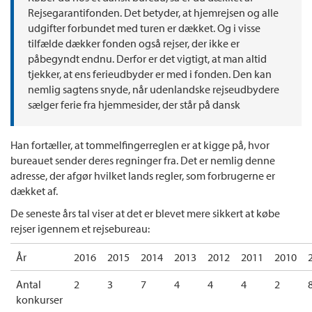
Rejsegarantifonden. Det betyder, at hjemrejsen og alle
udgifter forbundet med turen er dækket. Og i visse
tilfælde dækker fonden også rejser, der ikke er
påbegyndt endnu. Derfor er det vigtigt, at man altid
tjekker, at ens ferieudbyder er med i fonden. Den kan
nemlig sagtens snyde, når udenlandske rejseudbydere
sælger ferie fra hjemmesider, der står på dansk
Han fortæller, at tommelfingerreglen er at kigge på, hvor
bureauet sender deres regninger fra. Det er nemlig denne
adresse, der afgør hvilket lands regler, som forbrugerne er
dækket af.
De seneste års tal viser at det er blevet mere sikkert at købe
rejser igennem et rejsebureau:
År
2016
2015
2014
2013
2012
2011
2010
Antal
2
3
7
4
4
4
2
konkurser