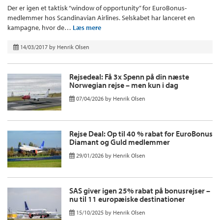
Der er igen et taktisk “window of opportunity” for EuroBonus-
medlemmer hos Scandinavian Airlines. Selskabet har lanceret en
kampagne, hvor de…
Læs mere
14/03/2017
by
Henrik Olsen
Rejsedeal: Få 3x Spenn på din næste
Norwegian rejse – men kun i dag
07/04/2026
by
Henrik Olsen
Rejse Deal: Op til 40 % rabat for EuroBonus
Diamant og Guld medlemmer
29/01/2026
by
Henrik Olsen
SAS giver igen 25% rabat på bonusrejser –
nu til 11 europæiske destinationer
15/10/2025
by
Henrik Olsen