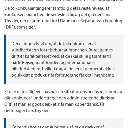
De to konkurser tangerer samtidig det laveste niveau af
konkurser i branchen de seneste ti år, og det glæder Lars
Thykier, der er adm. direktør i Danmarks Rejsebureau Forening
(DRF), som siger:
Der er ingen tvivl om, at de få konkurser er et
sundhedstegn for rejsebureaubranchen. Bureauernes
drift er karakteriseret ved, at de skal stille garantier til
både Rejsegarantifonden og internationale
billetudstedere, hvilket gør, at det er et gennemtjekket
og sikkert produkt, når forbrugerne får det i hænderne
Skulle man alligevel havne i en situation, hvor ens rejsebureau
går konkurs, så understreger den administrerende direktør i
DRF, at man er godt dækket, når man køber dansk. Til
dette siger Lars Thykier:
Køber du hos et dansk bureau, så er du dækket af