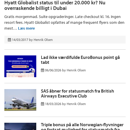
Hyatt Globalist status til under 20.000 kr? Nu
overraskende billigt i Dubai
Gratis morgenmad. Suite opgraderinger. Late checkout kl. 16. Ingen
resort fees. Hyatt Globalist opfattes af mange frequent flyers som den
mest…
Læs mere
14/03/2017
by
Henrik Olsen
Lad ikke værdifulde EuroBonus point gå
tabt
06/06/2026
by
Henrik Olsen
SAS åbner for statusmatch fra British
Airways Executive Club
18/03/2026
by
Henrik Olsen
Triple bonus på alle Norwegian-flyvninger
og fortsat mulighed for statusmatch fra