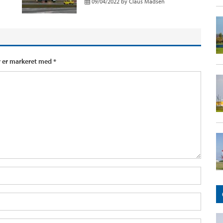
09/04/2022
by
Claus Madsen
r er markeret med
*