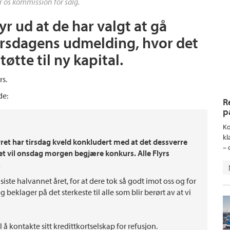
r os kommission for salg.
yr ud at de har valgt at gå
gårsdagens udmelding, hvor det
tøtte til ny kapital.
rs.
de:
R
p
Ko
kl
yret har tirsdag kveld konkludert med at det dessverre
– 
apet vil onsdag morgen begjære konkurs. Alle Flyrs
.
 siste halvannet året, for at dere tok så godt imot oss og for
 beklager på det sterkeste til alle som blir berørt av at vi
il å kontakte sitt kredittkortselskap for refusjon.