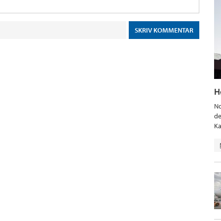
H
No
de
Ka