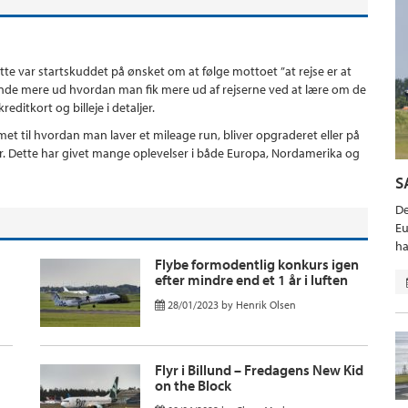
ette var startskuddet på ønsket om at følge mottoet ”at rejse er at
t finde mere ud hvordan man fik mere ud af rejserne ved at lære om de
editkort og billeje i detaljer.
t til hvordan man laver et mileage run, bliver opgraderet eller på
er. Dette har givet mange oplevelser i både Europa, Nordamerika og
S
De
Eu
ha
Flybe formodentlig konkurs igen
efter mindre end et 1 år i luften
28/01/2023
by
Henrik Olsen
Flyr i Billund – Fredagens New Kid
on the Block