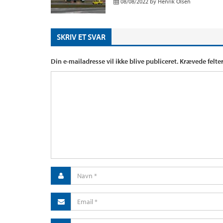
08/08/2022
by
Henrik Olsen
SKRIV ET SVAR
Din e-mailadresse vil ikke blive publiceret.
Krævede felte