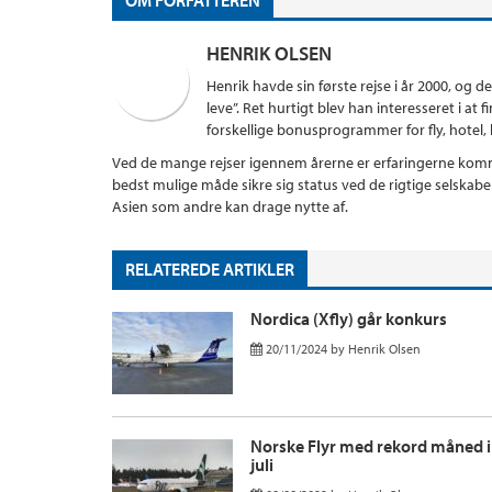
OM FORFATTEREN
HENRIK OLSEN
Henrik havde sin første rejse i år 2000, og d
leve”. Ret hurtigt blev han interesseret i a
forskellige bonusprogrammer for fly, hotel, kr
Ved de mange rejser igennem årerne er erfaringerne komme
bedst mulige måde sikre sig status ved de rigtige selskab
Asien som andre kan drage nytte af.
RELATEREDE ARTIKLER
Nordica (Xfly) går konkurs
20/11/2024
by
Henrik Olsen
Norske Flyr med rekord måned i
juli