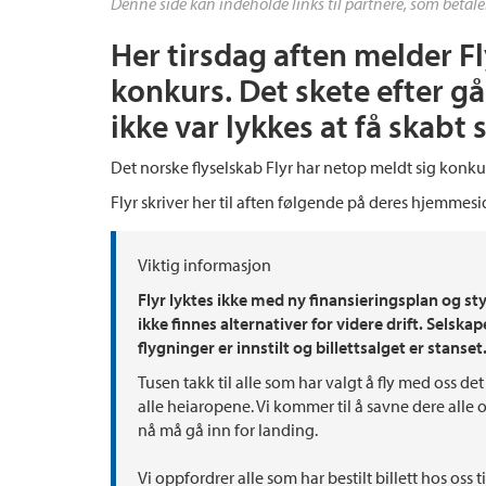
Denne side kan indeholde links til partnere, som betale
Her tirsdag aften melder Fl
konkurs. Det skete efter 
ikke var lykkes at få skabt s
Det norske flyselskab Flyr har netop meldt sig konku
Flyr skriver her til aften følgende på deres hjemmesi
Viktig informasjon
Flyr lyktes ikke med ny finansieringsplan og st
ikke finnes alternativer for videre drift. Selsk
flygninger er innstilt og billettsalget er stanset
Tusen takk til alle som har valgt å fly med oss det
alle heiaropene. Vi kommer til å savne dere alle og
nå må gå inn for landing.
Vi oppfordrer alle som har bestilt billett hos oss t