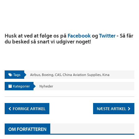
Husk at ved at følge os på
Facebook
og
Twitter
- Så får
du besked så snart vi udgiver noget!
Tags
Airbus
,
Boeing
,
CAS
,
China Aviation Supplies
,
Kina
Kategorier
Nyheder
FORRIGE ARTIKEL
NÆSTE ARTIKEL
OM FORFATTEREN