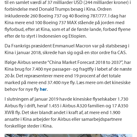
til en samlet værdi af 37 milliarder USD (244 milliarder kroner) i
forbindelse med Donald Trumps besøg i Kina. Ordren
inkluderede 260 Boeing 737 og 40 Boeing 787/777. I dag har
Kina mere end 100 Boeing 737 MAX stående på jorden med
flyforbud, efter at Kina, som et af de første lande, forbød flyene
efter de to styrt i Indonesien og Etiopien.
Da Frankrigs præsident Emmanuel Macron var på statsbesøg i
Kina i januar 2018, sikrede han sig også en stor ordre fra CAS.
Ifølge Airbus seneste “China Market Forecast 2018 to 2037”, har
Kina brug for 7.400 nye passager- og fragtfly i løbet af de næste
20 år. Det repræsenterer mere end 19 procent af det totale
marked på mere end 37.400 nye fly. Læs mere om det kinesiske
behov for nye fly
her
.
I slutningen af januar 2019 havde kinesiske flyselskaber 1.730
Airbus fly i drift, heraf 1.455 i Airbus A320 familien og 17 A350
XWB fly. Det sker blandt andet i kraft af, at mere end 1.900
ansatte i Kina arbejder for Airbus eller samarbejdspartnere
forskellige steder i Kina.