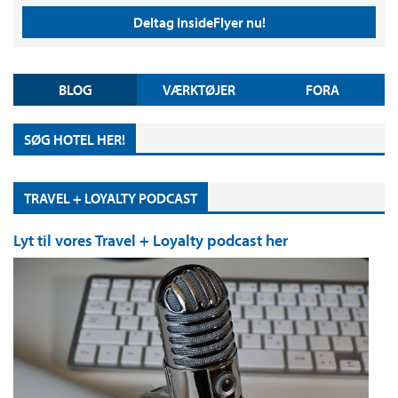
Deltag InsideFlyer nu!
BLOG
VÆRKTØJER
FORA
SØG HOTEL HER!
TRAVEL + LOYALTY PODCAST
Lyt til vores Travel + Loyalty podcast her