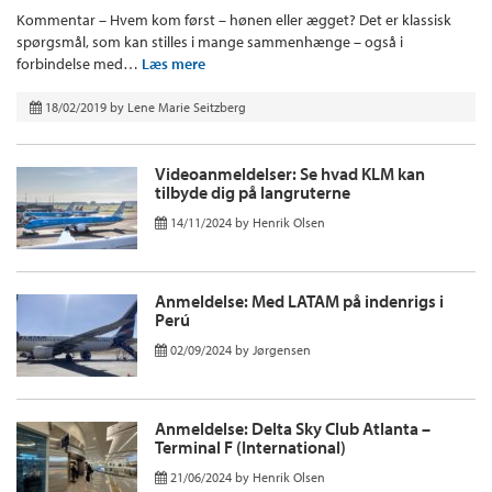
Kommentar – Hvem kom først – hønen eller ægget? Det er klassisk
spørgsmål, som kan stilles i mange sammenhænge – også i
forbindelse med…
Læs mere
18/02/2019
by
Lene Marie Seitzberg
Videoanmeldelser: Se hvad KLM kan
tilbyde dig på langruterne
14/11/2024
by
Henrik Olsen
Anmeldelse: Med LATAM på indenrigs i
Perú
02/09/2024
by
Jørgensen
Anmeldelse: Delta Sky Club Atlanta –
Terminal F (International)
21/06/2024
by
Henrik Olsen