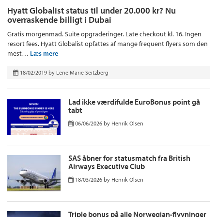
Hyatt Globalist status til under 20.000 kr? Nu
overraskende billigt i Dubai
Gratis morgenmad. Suite opgraderinger. Late checkout kl. 16. Ingen
resort fees. Hyatt Globalist opfattes af mange frequent flyers som den
mest…
Læs mere
18/02/2019
by
Lene Marie Seitzberg
Lad ikke værdifulde EuroBonus point gå
tabt
06/06/2026
by
Henrik Olsen
SAS åbner for statusmatch fra British
Airways Executive Club
18/03/2026
by
Henrik Olsen
Triple bonus på alle Norwegian-flyvninger