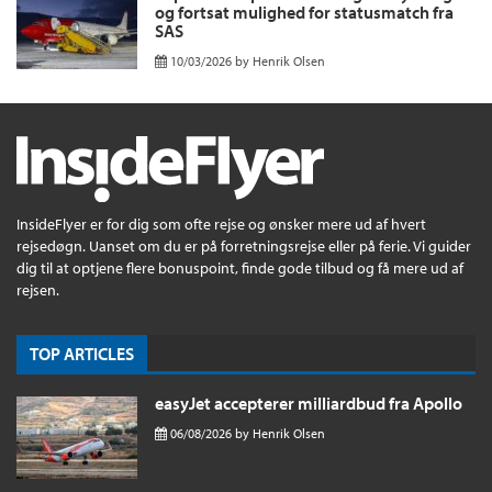
og fortsat mulighed for statusmatch fra
SAS
10/03/2026
by
Henrik Olsen
InsideFlyer er for dig som ofte rejse og ønsker mere ud af hvert
rejsedøgn. Uanset om du er på forretningsrejse eller på ferie. Vi guider
dig til at optjene flere bonuspoint, finde gode tilbud og få mere ud af
rejsen.
TOP ARTICLES
easyJet accepterer milliardbud fra Apollo
06/08/2026
by
Henrik Olsen