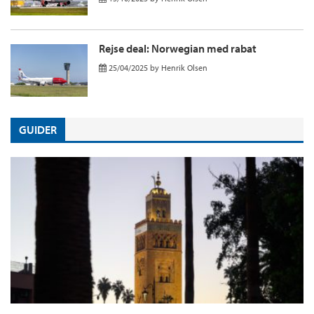
Rejse deal: Norwegian med rabat
25/04/2025
by
Henrik Olsen
GUIDER