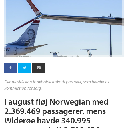
Denne side kan indeholde links til partnere, som betaler os
kommission for salg.
I august fløj Norwegian med
2.369.469 passagerer, mens
Widerøe havde 340.995