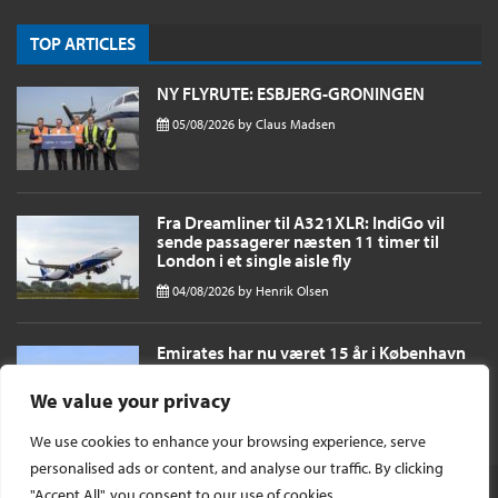
TOP ARTICLES
NY FLYRUTE: ESBJERG-GRONINGEN
05/08/2026
by
Claus Madsen
Fra Dreamliner til A321XLR: IndiGo vil
sende passagerer næsten 11 timer til
London i et single aisle fly
04/08/2026
by
Henrik Olsen
Emirates har nu været 15 år i København
og til oktober fordobles antallet af daglige
afgange
We value your privacy
03/08/2026
by
Henrik Olsen
We use cookies to enhance your browsing experience, serve
personalised ads or content, and analyse our traffic. By clicking
"Accept All", you consent to our use of cookies.
© Ophavsret 2026 -
InsideFlyer DK