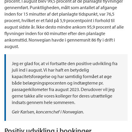
procent. I august blev 99,5 procent af de planlagte flyvninger
gennemført. Punktligheden, målt som antallet af afgange
inden for 15 minutter af det planlagte tidspunkt, var 76,5
procent, hvilket er et fald på 5,9 procentpoint i forhold til
august sidste år. Ikke desto mindre ankom 95,9 procent af alle
flyvninger inden for 60 minutter efter den planlagte
ankomsttid. Norwegian havde i gennemsnit 86 fly i drift i
august.
Jeg er glad for, at vi fortsatte den positive udvikling fra
juli ind i august. Vi har haft en betydelig
kapacitetsforøgelse og har samtidig formået at øge
både belægningsprocenten og indtægterne pr.
passagerkilometer fra august 2023. Derudover vil jeg
gerne takke alle vores kolleger for deres utrættelige
indsats gennem hele sommeren.
Geir Karlsen, koncernchef i Norwegian.
Positiv udvikling i bookinger