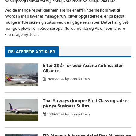
bonusprogrammer for fly, hotel, kreditkort og billeje i detaljer.
Ved de mange rejser igennem årerne er erfaringerne kommet til
hvordan man laver et mileage run, bliver opgraderet eller på bedst
mulige måde sikre sig status ved de rigtige selskaber. Dette har givet
mange oplevelser i både Europa, Nordamerika og Asien som andre
kan drage nytte af.
RELATEREDE ARTIKLER
Efter 23 år forlader Asiana Airlines Star
Alliance
24/06/2026
by
Henrik Olsen
Thai Airways dropper First Class og satser
på nye Business Suites
10/04/2026
by
Henrik Olsen
ITA Airways bliver en del af Star Alliance og