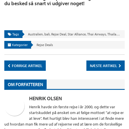
du besked så snart vi udgiver noget!
Tags
Australien
,
bali
,
Rejse Deal
,
Star Alliance
,
Thai Airways
,
Thailand
,
Viet
Kategorier
Rejse Deals
FORRIGE ARTIKEL
NÆSTE ARTIKEL
OM FORFATTEREN
HENRIK OLSEN
Henrik havde sin første rejse i år 2000, og dette var
startskuddet på ønsket om at følge mottoet ”at rejse er
at leve”. Ret hurtigt blev han interesseret i at finde mere
ud hvordan man fik mere ud af rejserne ved at lære om de forskellige