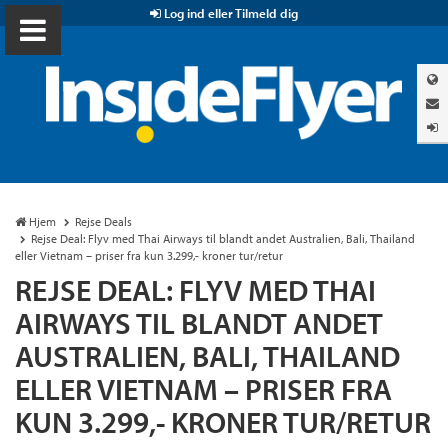
Log ind eller Tilmeld dig
Hjem
Rejse Deals
Rejse Deal: Flyv med Thai Airways til blandt andet Australien, Bali, Thailand
eller Vietnam – priser fra kun 3.299,- kroner tur/retur
REJSE DEAL: FLYV MED THAI
AIRWAYS TIL BLANDT ANDET
AUSTRALIEN, BALI, THAILAND
ELLER VIETNAM – PRISER FRA
KUN 3.299,- KRONER TUR/RETUR