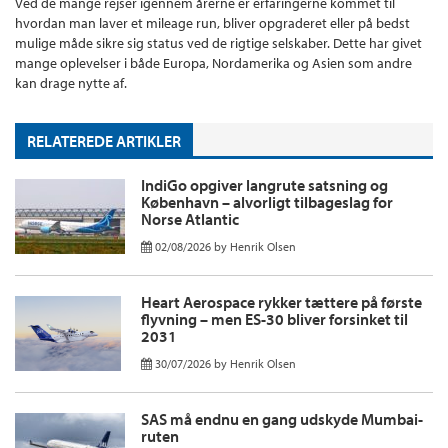
Ved de mange rejser igennem årerne er erfaringerne kommet til
hvordan man laver et mileage run, bliver opgraderet eller på bedst
mulige måde sikre sig status ved de rigtige selskaber. Dette har givet
mange oplevelser i både Europa, Nordamerika og Asien som andre
kan drage nytte af.
RELATEREDE ARTIKLER
IndiGo opgiver langrute satsning og
København – alvorligt tilbageslag for
Norse Atlantic
02/08/2026
by
Henrik Olsen
Heart Aerospace rykker tættere på første
flyvning – men ES-30 bliver forsinket til
2031
30/07/2026
by
Henrik Olsen
SAS må endnu en gang udskyde Mumbai-
ruten