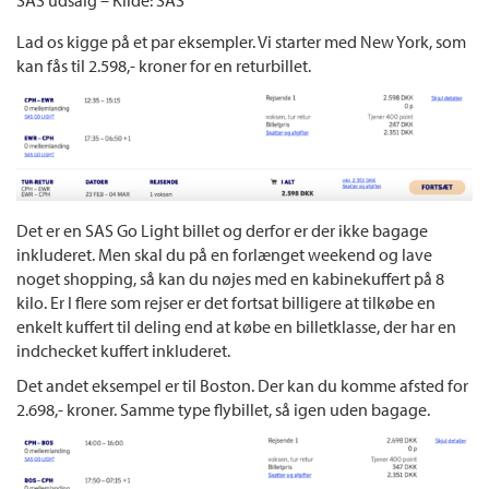
SAS udsalg – Kilde: SAS
Lad os kigge på et par eksempler. Vi starter med New York, som
kan fås til 2.598,- kroner for en returbillet.
Det er en SAS Go Light billet og derfor er der ikke bagage
inkluderet. Men skal du på en forlænget weekend og lave
noget shopping, så kan du nøjes med en kabinekuffert på 8
kilo. Er I flere som rejser er det fortsat billigere at tilkøbe en
enkelt kuffert til deling end at købe en billetklasse, der har en
indchecket kuffert inkluderet.
Det andet eksempel er til Boston. Der kan du komme afsted for
2.698,- kroner. Samme type flybillet, så igen uden bagage.