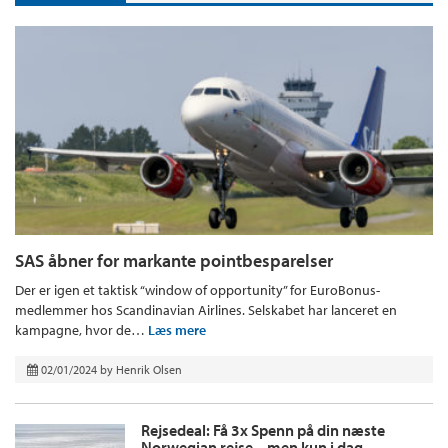
SAS åbner for markante pointbesparelser
Der er igen et taktisk “window of opportunity” for EuroBonus-
medlemmer hos Scandinavian Airlines. Selskabet har lanceret en
kampagne, hvor de…
Læs mere
02/01/2024
by
Henrik Olsen
Rejsedeal: Få 3x Spenn på din næste
Norwegian rejse – men kun i dag