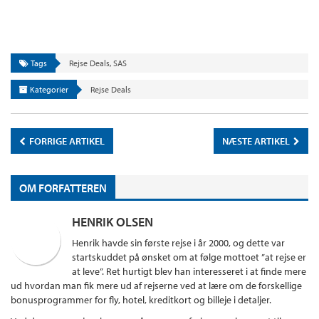
Tags
Rejse Deals
,
SAS
Kategorier
Rejse Deals
FORRIGE ARTIKEL
NÆSTE ARTIKEL
OM FORFATTEREN
HENRIK OLSEN
Henrik havde sin første rejse i år 2000, og dette var
startskuddet på ønsket om at følge mottoet ”at rejse er
at leve”. Ret hurtigt blev han interesseret i at finde mere
ud hvordan man fik mere ud af rejserne ved at lære om de forskellige
bonusprogrammer for fly, hotel, kreditkort og billeje i detaljer.