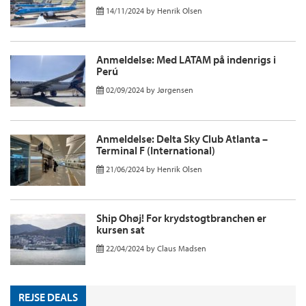
14/11/2024
by
Henrik Olsen
Anmeldelse: Med LATAM på indenrigs i
Perú
02/09/2024
by
Jørgensen
Anmeldelse: Delta Sky Club Atlanta –
Terminal F (International)
21/06/2024
by
Henrik Olsen
Ship Ohøj! For krydstogtbranchen er
kursen sat
22/04/2024
by
Claus Madsen
REJSE DEALS