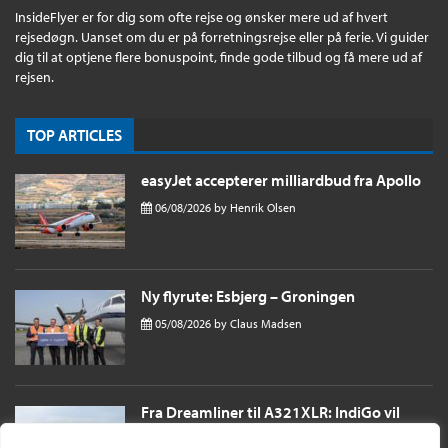
InsideFlyer er for dig som ofte rejse og ønsker mere ud af hvert
rejsedøgn. Uanset om du er på forretningsrejse eller på ferie. Vi guider
dig til at optjene flere bonuspoint, finde gode tilbud og få mere ud af
rejsen.
TOP ARTICLES
easyJet accepterer milliardbud fra Apollo
06/08/2026
by
Henrik Olsen
Ny flyrute: Esbjerg – Groningen
05/08/2026
by
Claus Madsen
Fra Dreamliner til A321XLR: IndiGo vil
sende passagerer næsten 11 timer til
London i et single aisle fly