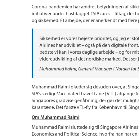
Corona-pandemien har ændret betydningen af sikke
initiativer under hashtagget #SIAcares – tiltag, der
og sikkerhed. Et arbejde, der er anerkendt med flere p
Sikkerhed er vores højeste prioritet, og jeg er sto
Airlines har udviklet – også på den digitale front
bedste vi kan i vores daglige arbejde – og for 
videreudvikling af det nordiske marked. Det ser je
Muhammad Raimi, General Manager i Norden for Si
Muhammad Raimi glæder sig desuden over, at Singapo
SIA’s særlige Vaccinated Travel Lane (VTL) afgange 
Singapores gradvise genåbning, der gør det muligt a
karantæne. Det første VTL-fly fra København til Sing
Om Muhammad Raimi
Muhammad Raimi sluttede sig til Singapore Airlines 
Economics and Political Science, hvorfra han har en