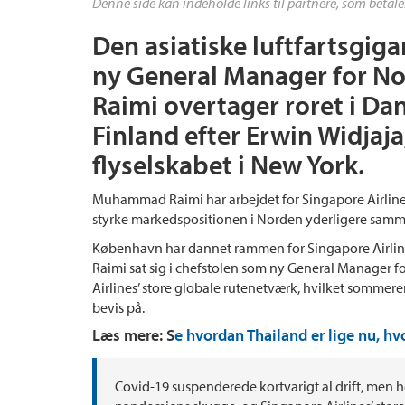
Denne side kan indeholde links til partnere, som betale
Den asiatiske luftfartsgiga
ny General Manager for N
Raimi overtager roret i Da
Finland efter Erwin Widjaja
flyselskabet i New York.
Muhammad Raimi har arbejdet for Singapore Airlines s
styrke markedspositionen i Norden yderligere samm
København har dannet rammen for Singapore Airlin
Raimi sat sig i chefstolen som ny General Manager fo
Airlines’ store globale rutenetværk, hvilket sommer
bevis på.
Læs mere: S
e hvordan Thailand er lige nu, hv
Covid-19 suspenderede kortvarigt al drift, men he