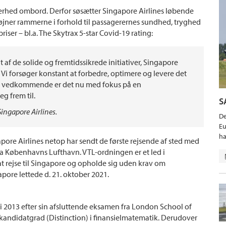
rhed ombord. Derfor søsætter Singapore Airlines løbende
 højner rammerne i forhold til passagerernes sundhed, tryghed
riser – bl.a. The Skytrax 5-star Covid-19 rating:
lt af de solide og fremtidssikrede initiativer, Singapore
. Vi forsøger konstant at forbedre, optimere og levere det
mit vedkommende er det nu med fokus på en
g frem til.
S
ngapore Airlines.
De
Eu
ha
re Airlines netop har sendt de første rejsende af sted med
fra Københavns Lufthavn. VTL-ordningen er et led i
t rejse til Singapore og opholde sig uden krav om
apore lettede d. 21. oktober 2021.
i 2013 efter sin afsluttende eksamen fra London School of
 kandidatgrad (Distinction) i finansielmatematik. Derudover