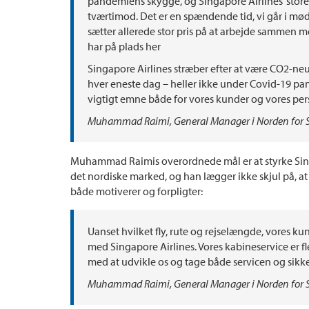
pandemiens skygge, og Singapore Airlines’ stor
tværtimod. Det er en spændende tid, vi går i mød
sætter allerede stor pris på at arbejde sammen
har på plads her
Singapore Airlines stræber efter at være CO2-ne
hver eneste dag – heller ikke under Covid-19 pa
vigtigt emne både for vores kunder og vores person
Muhammad Raimi, General Manager i Norden for Si
Muhammad Raimis overordnede mål er at styrke Singa
det nordiske marked, og han lægger ikke skjul på, a
både motiverer og forpligter:
Uanset hvilket fly, rute og rejselængde, vores ku
med Singapore Airlines. Vores kabineservice er fler
med at udvikle os og tage både servicen og sikke
Muhammad Raimi, General Manager i Norden for Si