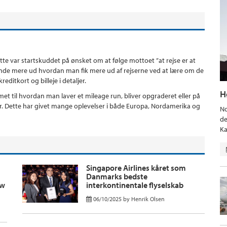
ette var startskuddet på ønsket om at følge mottoet ”at rejse er at
t finde mere ud hvordan man fik mere ud af rejserne ved at lære om de
editkort og billeje i detaljer.
H
t til hvordan man laver et mileage run, bliver opgraderet eller på
er. Dette har givet mange oplevelser i både Europa, Nordamerika og
No
de
Ka
Singapore Airlines kåret som
Danmarks bedste
ew
interkontinentale flyselskab
06/10/2025
by
Henrik Olsen