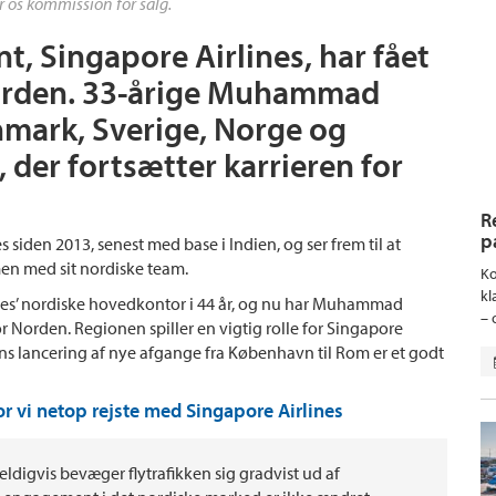
r os kommission for salg.
nt, Singapore Airlines, har fået
orden. 33-årige Muhammad
nmark, Sverige, Norge og
, der fortsætter karrieren for
R
p
iden 2013, senest med base i Indien, og ser frem til at
en med sit nordiske team.
Ko
kl
es’ nordiske hovedkontor i 44 år, og nu har Muhammad
– 
r Norden. Regionen spiller en vigtig rolle for Singapore
ens lancering af nye afgange fra København til Rom er et godt
or vi netop rejste med Singapore Airlines
ldigvis bevæger flytrafikken sig gradvist ud af