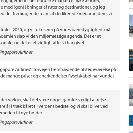
e engagement i det nordiske marked er ikke ændret,
e med (gen)åbninger af ruter og destinationer, og jeg
 med det fremragende team af dedikerede medarbejdere, vi
utrale i 2050, og vi fokuserer på vores bæredygtighedsmål
ndemien slap vi den miljømæssige agenda. Det er et
ale, og det er et vigtigt løfte, vi har givet.
ngapore Airlines.
pore Airlines’ i forvejen fremtrædende tilstedeværelse på
t de mange priser og anerkendelser flyselskabet har vundet
nder vælger, skal det være noget ganske særligt at rejse
e år i træk kåret til verdens bedste, og vi skal blive ved
rheden til nye højder.
ngapore Airlines.