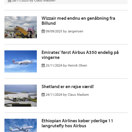
28/11/2025
by
Claus Madsen
Wizzair med endnu en genåbning fra
Billund
09/09/2025
by
Jørgensen
Emirates’ først Airbus A350 endelig på
vingerne
25/11/2024
by
Henrik Olsen
Shetland er en rejse værd!
24/11/2024
by
Claus Madsen
Ethiopian Airlines køber yderlige 11
langrutefly hos Airbus