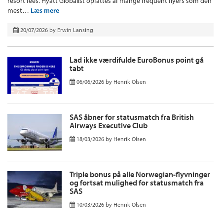
resort fees. Hyatt Globalist opfattes af mange frequent flyers som den
mest…
Læs mere
20/07/2026
by
Erwin Lansing
Lad ikke værdifulde EuroBonus point gå
tabt
06/06/2026
by
Henrik Olsen
SAS åbner for statusmatch fra British
Airways Executive Club
18/03/2026
by
Henrik Olsen
Triple bonus på alle Norwegian-flyvninger
og fortsat mulighed for statusmatch fra
SAS
10/03/2026
by
Henrik Olsen