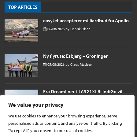
TOP ARTICLES
easyJet accepterer milliardbud fra Apollo
06/08/2026
by
Henrik Olsen
Ny flyrute: Esbjerg – Groningen
05/08/2026
by
Claus Madsen
Fra Dreamliner til A321XLR: IndiGo vil
sende passagerer næsten 11 timer til
London i et single aisle fly
We value your privacy
04/08/2026
by
Henrik Olsen
We use cookies to enhance your browsing experience, serve
personalised ads or content, and analyse our traffic. By clicking
"Accept All", you consent to our use of cookies.
© Ophavsret 2026 -
InsideFlyer DK