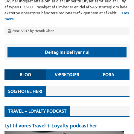
SAS har indgået aftale om salg af Cimber til CityJet samt salg af 11 fly
af typen CRJ900. Frasalget af Cimber er en del af SAS’ strategi om lade
eksterne operatører håndtere regionaltrafik gennem et såkaldt…
Læs
mere
24/01/2017
by
Henrik Olsen
Deltag InsideFlyer nu!
BLOG
VÆRKTØJER
FORA
SØG HOTEL HER!
TRAVEL + LOYALTY PODCAST
Lyt til vores Travel + Loyalty podcast her