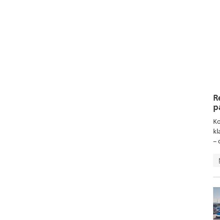
R
p
Ko
kl
– 