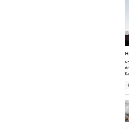
H
No
de
Ka