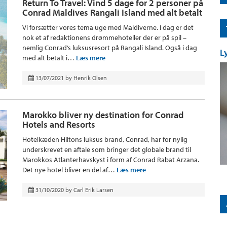
Return To Travel: Vind 5 dage for 2 personer på
Conrad Maldives Rangali Island med alt betalt
Vi forsætter vores tema uge med Maldiverne. I dag er det
nok et af redaktionens drømmehoteller der er på spil –
nemlig Conrad’s luksusresort på Rangali Island. Også i dag
L
med alt betalt i…
Læs mere
13/07/2021
by
Henrik Olsen
Marokko bliver ny destination for Conrad
Hotels and Resorts
Hotelkæden Hiltons luksus brand, Conrad, har for nylig
underskrevet ​​en aftale som bringer det globale brand til
Marokkos Atlanterhavskyst i form af Conrad Rabat Arzana.
Det nye hotel bliver en del af…
Læs mere
31/10/2020
by
Carl Erik Larsen