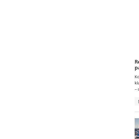
R
p
Ko
kl
– 