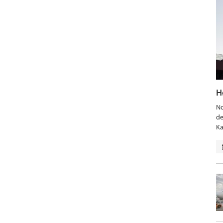
H
No
de
Ka