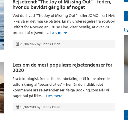
Rejsetrend: “The Joy of Missing Out” – ferien,
hvor du bevidst går glip af noget
Ved du, hvad “The Joy of Missing Out” – eller JOMO – er? Hvis
ikke, så er det måske på tide. En ny undersøgelse fra YouGov,
udført for Norwegian Cruise Line, viser nemlig, at over 70
L
procent af rejsende…
Læs mere
23/10/2025
by
Henrik Olsen
Læs om de mest populære rejsetendenser for
2020
Fra teknologisk fremstillede anbefalinger til fremspirende
udforskning af “second cities” – her får du indblik i det
kommende års rejsetendenser ifølge Booking.com Når vi
tager hul på ikke…
Læs mere
15/10/2019
by
Henrik Olsen