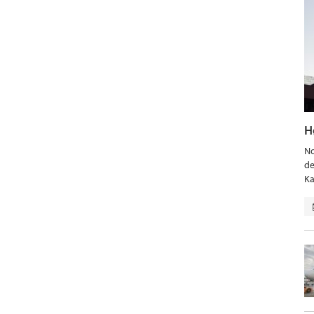
H
No
de
Ka