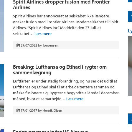
Spirit Airlines dropper fusion med Frontier
Airlines
Spirit Airlines har annonceret at selskabet ikke længere
ønsker fusion med Frontier Airlines. Moderselskabet til Spirit
Airlines. “Spirit Airlines inc.” Meddelte den 27 Juli, at
L
selskabet…
Læs mere
29/07/2022
by
Jørgensen
Breaking: Lufthansa og Etihad i rygter om
sammenlægning
Luftfarten er under stadig forandring, og nu ser det ud til at
Lufthansa og Etihad skal til at arbejde tættere sammen og
måske fusionere sig. Rygterne begyndte allerede i december
måned, hvor et samarbejde…
Læs mere
17/01/2017
by
Henrik Olsen
Enden nærmer sig for US Airways