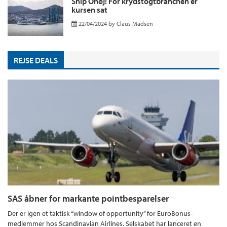
Ship Ohøj! For krydstogtbranchen er
kursen sat
22/04/2024
by
Claus Madsen
REJSE DEALS
SAS åbner for markante pointbesparelser
Der er igen et taktisk “window of opportunity” for EuroBonus-
medlemmer hos Scandinavian Airlines. Selskabet har lanceret en