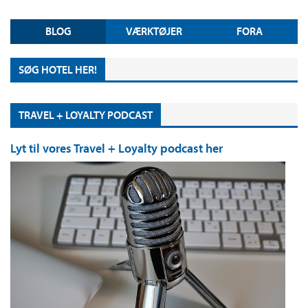
BLOG
VÆRKTØJER
FORA
SØG HOTEL HER!
TRAVEL + LOYALTY PODCAST
Lyt til vores Travel + Loyalty podcast her