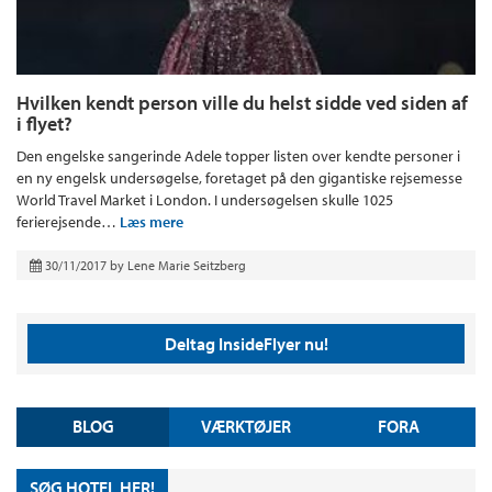
Hvilken kendt person ville du helst sidde ved siden af
i flyet?
Den engelske sangerinde Adele topper listen over kendte personer i
en ny engelsk undersøgelse, foretaget på den gigantiske rejsemesse
World Travel Market i London. I undersøgelsen skulle 1025
ferierejsende…
Læs mere
30/11/2017
by
Lene Marie Seitzberg
Deltag InsideFlyer nu!
BLOG
VÆRKTØJER
FORA
SØG HOTEL HER!