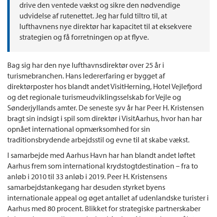
drive den ventede vækst og sikre den nødvendige
udvidelse af rutenettet. Jeg har fuld tiltro til, at
lufthavnens nye direktør har kapacitet til at eksekvere
strategien og få forretningen op at flyve.
Bag sig har den nye lufthavnsdirektør over 25 år i
turismebranchen. Hans ledererfaring er bygget af
direktørposter hos blandt andet VisitHerning, Hotel Vejlefjord
og det regionale turismeudviklingsselskab for Vejle og
Sønderjyllands amter. De seneste syv år har Peer H. Kristensen
bragt sin indsigt i spil som direktør i VisitAarhus, hvor han har
opnået international opmærksomhed for sin
traditionsbrydende arbejdsstil og evne til at skabe vækst.
I samarbejde med Aarhus Havn har han blandt andet løftet
Aarhus frem som international krydstogtdestination – fra to
anløb i 2010 til 33 anløb i 2019. Peer H. Kristensens
samarbejdstankegang har desuden styrket byens
internationale appeal og øget antallet af udenlandske turister i
Aarhus med 80 procent. Blikket for strategiske partnerskaber