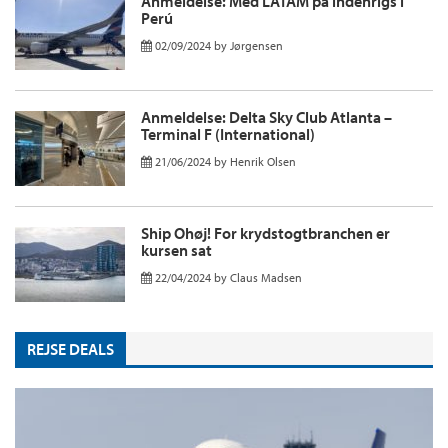
Anmeldelse: Med LATAM på indenrigs i
Perú
02/09/2024
by
Jørgensen
Anmeldelse: Delta Sky Club Atlanta –
Terminal F (International)
21/06/2024
by
Henrik Olsen
Ship Ohøj! For krydstogtbranchen er
kursen sat
22/04/2024
by
Claus Madsen
REJSE DEALS