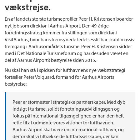
vækstrejse.
En af landets største turismeprofiler Peer H. Kristensen boarder
nyt job som direktør i Aarhus Airport. Den 49-årige
forretningsstrateg kommer fra stillingen som direktør i
VisitAarhus, hvor hans fremsynede ledelsesstil har skabt massiv
fremgang i Aarhusområdets turisme. Peer H. Kristensen sidder
med i Det Nationale Turismeforum og har desuden været en
del af Aarhus Airport’s bestyrelse siden 2015.
Nu skal han stå i spidsen for lufthavnens nye vækststrategi
fortæller Peter Volquard, formand for Aarhus Airports
bestyrelse:
Peer er stormester i strategiske partnerskaber. Med dyb
indsigt i turisme, solidt forretningsudviklingsgen og
fokus på international tilgængelighed er han den helt
rette til at udmønte vores visioner for lufthavnen.
Aarhus Airport skal være en international lufthavn, og
derfor skal vi tiltrække de luftfartsselskaber, der kan