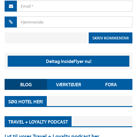
Deltag InsideFlyer nu!
BLOG
VÆRKTØJER
FORA
SØG HOTEL HER!
TRAVEL + LOYALTY PODCAST
Lyt til vores Travel + Loyalty podcast her