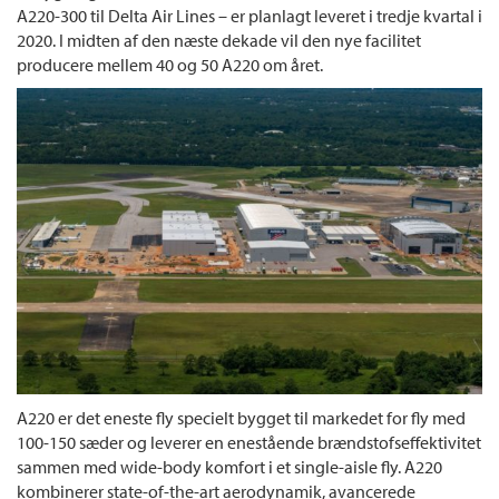
A220-300 til Delta Air Lines – er planlagt leveret i tredje kvartal i
2020. I midten af den næste dekade vil den nye facilitet
producere mellem 40 og 50 A220 om året.
A220 er det eneste fly specielt bygget til markedet for fly med
100-150 sæder og leverer en enestående brændstofseffektivitet
sammen med wide-body komfort i et single-aisle fly. A220
kombinerer state-of-the-art aerodynamik, avancerede