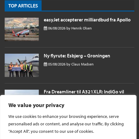
TOP ARTICLES
easyJet accepterer milliardbud fra Apollo
06/08/2026
by
Henrik Olsen
Ny flyrute: Esbjerg – Groningen
05/08/2026
by
Claus Madsen
Fra Dreamliner til A321XLR: IndiGo vil
sende passagerer næsten 11 timer til
London i et single aisle fly
We value your privacy
04/08/2026
by
Henrik Olsen
We use cookies to enhance your browsing experience, serve
personalised ads or content, and analyse our traffic. By clicking
"Accept All", you consent to our use of cookies.
© Ophavsret 2026 -
InsideFlyer DK