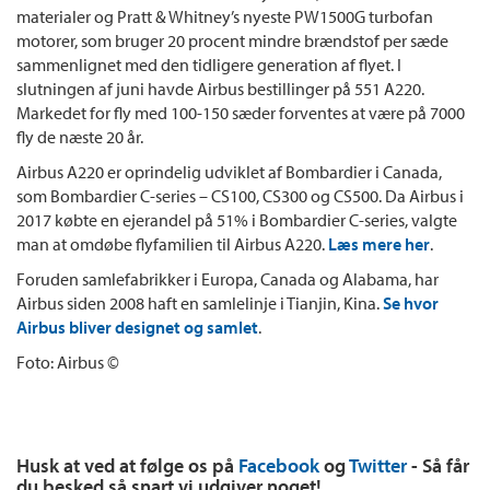
materialer og Pratt & Whitney’s nyeste PW1500G turbofan
motorer, som bruger 20 procent mindre brændstof per sæde
sammenlignet med den tidligere generation af flyet. I
slutningen af juni havde Airbus bestillinger på 551 A220.
Markedet for fly med 100-150 sæder forventes at være på 7000
fly de næste 20 år.
Airbus A220 er oprindelig udviklet af Bombardier i Canada,
som Bombardier C-series – CS100, CS300 og CS500. Da Airbus i
2017 købte en ejerandel på 51% i Bombardier C-series, valgte
man at omdøbe flyfamilien til Airbus A220.
Læs mere her
.
Foruden samlefabrikker i Europa, Canada og Alabama, har
Airbus siden 2008 haft en samlelinje i Tianjin, Kina.
Se hvor
Airbus bliver designet og samlet
.
Foto: Airbus ©
Husk at ved at følge os på
Facebook
og
Twitter
- Så får
du besked så snart vi udgiver noget!