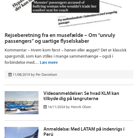
Rejseberetning fra en musefælde – Om “unruly
passengers” og uartige flyselskaber
Kommentar – Hvem kom først – hønen eller ægget? Det er klassisk
spørgsmål, som kan stilles i mange sammenhænge – også i
forbindelse med…
Læs mere
11/08/2019
by
Per Danielsen
Videoanmeldelser: Se hvad KLM kan
tilbyde dig på langruterne
14/11/2024
by
Henrik Olsen
Anmeldelse: Med LATAM på indenrigs i
Perú