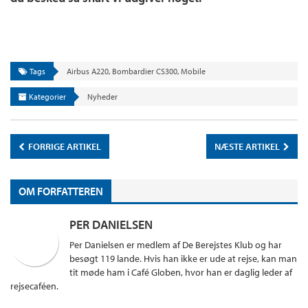
Tags
Airbus A220
,
Bombardier CS300
,
Mobile
Kategorier
Nyheder
FORRIGE ARTIKEL
NÆSTE ARTIKEL
OM FORFATTEREN
PER DANIELSEN
Per Danielsen er medlem af De Berejstes Klub og har
besøgt 119 lande. Hvis han ikke er ude at rejse, kan man
tit møde ham i Café Globen, hvor han er daglig leder af
rejsecaféen.