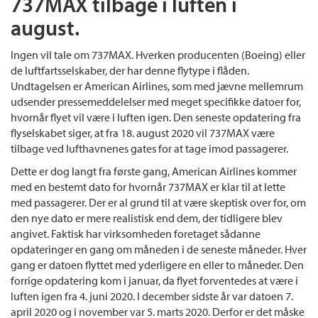
737MAX tilbage i luften i
august.
Ingen vil tale om 737MAX. Hverken producenten (Boeing) eller
de luftfartsselskaber, der har denne flytype i flåden.
Undtagelsen er American Airlines, som med jævne mellemrum
udsender pressemeddelelser med meget specifikke datoer for,
hvornår flyet vil være i luften igen. Den seneste opdatering fra
flyselskabet siger, at fra 18. august 2020 vil 737MAX være
tilbage ved lufthavnenes gates for at tage imod passagerer.
Dette er dog langt fra første gang, American Airlines kommer
med en bestemt dato for hvornår 737MAX er klar til at lette
med passagerer. Der er al grund til at være skeptisk over for, om
den nye dato er mere realistisk end dem, der tidligere blev
angivet. Faktisk har virksomheden foretaget sådanne
opdateringer en gang om måneden i de seneste måneder. Hver
gang er datoen flyttet med yderligere en eller to måneder. Den
forrige opdatering kom i januar, da flyet forventedes at være i
luften igen fra 4. juni 2020. I december sidste år var datoen 7.
april 2020 og i november var 5. marts 2020. Derfor er det måske