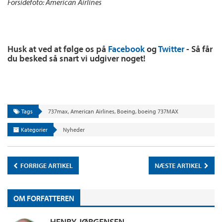
Forsidefoto: American Airlines
Husk at ved at følge os på
Facebook
og
Twitter
- Så får
du besked så snart vi udgiver noget!
Tags
737max
,
American Airlines
,
Boeing
,
boeing 737MAX
Kategorier
Nyheder
FORRIGE ARTIKEL
NÆSTE ARTIKEL
OM FORFATTEREN
HENRY JØRGENSEN