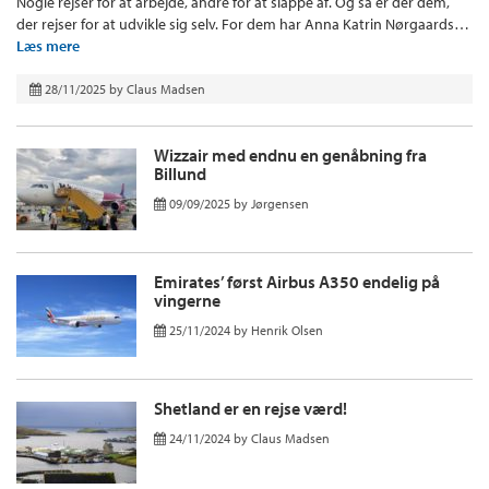
Nogle rejser for at arbejde, andre for at slappe af. Og så er der dem,
der rejser for at udvikle sig selv. For dem har Anna Katrin Nørgaards…
Læs mere
28/11/2025
by
Claus Madsen
Wizzair med endnu en genåbning fra
Billund
09/09/2025
by
Jørgensen
Emirates’ først Airbus A350 endelig på
vingerne
25/11/2024
by
Henrik Olsen
Shetland er en rejse værd!
24/11/2024
by
Claus Madsen