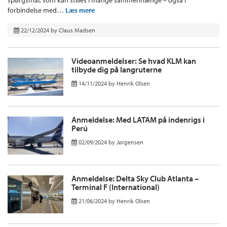
spørgsmål, som kan stilles i mange sammenhænge – også i
forbindelse med…
Læs mere
22/12/2024
by
Claus Madsen
Videoanmeldelser: Se hvad KLM kan
tilbyde dig på langruterne
14/11/2024
by
Henrik Olsen
Anmeldelse: Med LATAM på indenrigs i
Perú
02/09/2024
by
Jørgensen
Anmeldelse: Delta Sky Club Atlanta –
Terminal F (International)
21/06/2024
by
Henrik Olsen