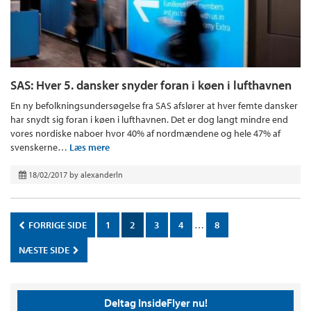
SAS: Hver 5. dansker snyder foran i køen i lufthavnen
En ny befolkningsundersøgelse fra SAS afslører at hver femte dansker
har snydt sig foran i køen i lufthavnen. Det er dog langt mindre end
vores nordiske naboer hvor 40% af nordmændene og hele 47% af
svenskerne…
Læs mere
18/02/2017
by
alexanderln
FORRIGE SIDE
1
2
3
4
…
8
NÆSTE SIDE
Deltag InsideFlyer nu!