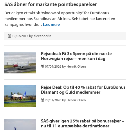
SAS åbner for markante pointbesparelser
Der er igen et taktisk “window of opportunity” for EuroBonus-
medlemmer hos Scandinavian Airlines. Selskabet har lanceret en
kampagne, hvor de…
Læs mere
19/02/2017
by
alexanderln
Rejsedeal: Få 3x Spenn på din næste
Norwegian rejse – men kun i dag
07/04/2026
by
Henrik Olsen
Rejse Deal: Op til 40 % rabat for EuroBonus
Diamant og Guld medlemmer
29/01/2026
by
Henrik Olsen
SAS giver igen 25% rabat på bonusrejser –
nu til 11 europæiske destinationer