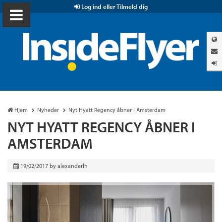
Log ind eller Tilmeld dig
Hjem
Nyheder
Nyt Hyatt Regency åbner i Amsterdam
NYT HYATT REGENCY ÅBNER I
AMSTERDAM
19/02/2017
by
alexanderln