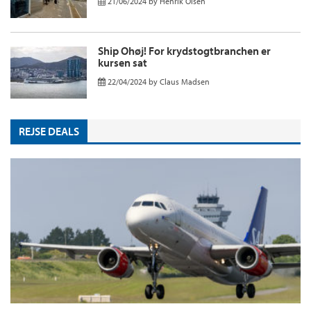
21/06/2024
by
Henrik Olsen
Ship Ohøj! For krydstogtbranchen er
kursen sat
22/04/2024
by
Claus Madsen
REJSE DEALS