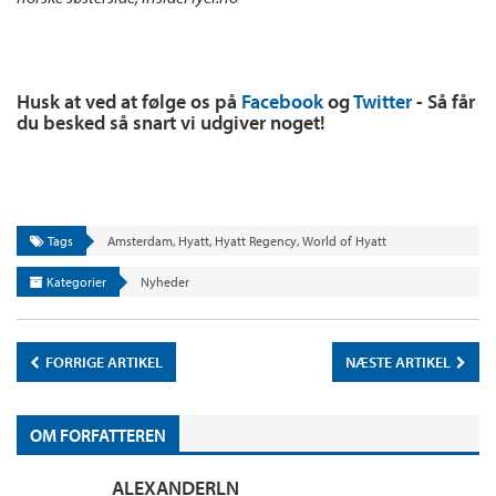
Husk at ved at følge os på
Facebook
og
Twitter
- Så får
du besked så snart vi udgiver noget!
Tags
Amsterdam
,
Hyatt
,
Hyatt Regency
,
World of Hyatt
Kategorier
Nyheder
FORRIGE ARTIKEL
NÆSTE ARTIKEL
OM FORFATTEREN
ALEXANDERLN