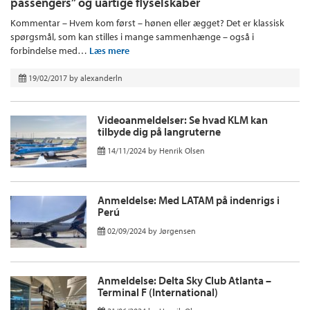
passengers” og uartige flyselskaber
Kommentar – Hvem kom først – hønen eller ægget? Det er klassisk
spørgsmål, som kan stilles i mange sammenhænge – også i
forbindelse med…
Læs mere
19/02/2017
by
alexanderln
Videoanmeldelser: Se hvad KLM kan
tilbyde dig på langruterne
14/11/2024
by
Henrik Olsen
Anmeldelse: Med LATAM på indenrigs i
Perú
02/09/2024
by
Jørgensen
Anmeldelse: Delta Sky Club Atlanta –
Terminal F (International)