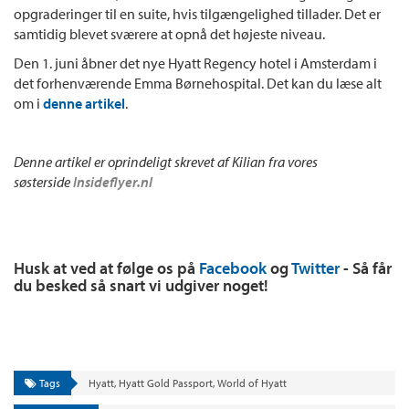
opgraderinger til en suite, hvis tilgængelighed tillader. Det er
samtidig blevet sværere at opnå det højeste niveau.
Den 1. juni åbner det nye Hyatt Regency hotel i Amsterdam i
det forhenværende Emma Børnehospital. Det kan du læse alt
om i
denne artikel
.
Denne artikel er oprindeligt skrevet af Kilian fra vores
søsterside
Insideflyer.nl
Husk at ved at følge os på
Facebook
og
Twitter
- Så får
du besked så snart vi udgiver noget!
Tags
Hyatt
,
Hyatt Gold Passport
,
World of Hyatt