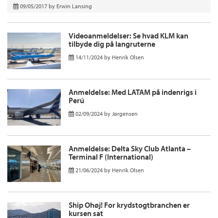
09/05/2017
by
Erwin Lansing
Videoanmeldelser: Se hvad KLM kan
tilbyde dig på langruterne
14/11/2024
by
Henrik Olsen
Anmeldelse: Med LATAM på indenrigs i
Perú
02/09/2024
by
Jørgensen
Anmeldelse: Delta Sky Club Atlanta –
Terminal F (International)
21/06/2024
by
Henrik Olsen
Ship Ohøj! For krydstogtbranchen er
kursen sat