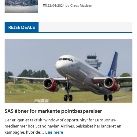
22/04/2024
by
Claus Madsen
REJSE DEALS
SAS åbner for markante pointbesparelser
Der er igen et taktisk “window of opportunity” for EuroBonus-
medlemmer hos Scandinavian Airlines. Selskabet har lanceret en
kampagne, hvor de…
Læs mere