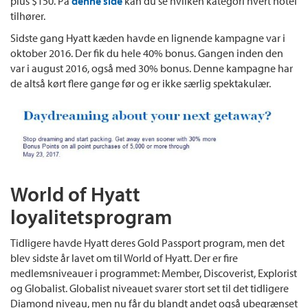
plus $150. På
denne side
kan du se hvilken kategori hvert hotel
tilhører.
Sidste gang Hyatt kæden havde en lignende kampagne var i
oktober 2016. Der fik du hele 40% bonus. Gangen inden den
var i august 2016, også med 30% bonus. Denne kampagne har
de altså kørt flere gange før og er ikke særlig spektakulær.
World of Hyatt
loyalitetsprogram
Tidligere havde Hyatt deres Gold Passport program, men det
blev sidste år lavet om til World of Hyatt. Der er fire
medlemsniveauer i programmet: Member, Discoverist, Explorist
og Globalist. Globalist niveauet svarer stort set til det tidligere
Diamond niveau, men nu får du blandt andet også ubegrænset