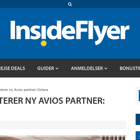
REJSE DEALS
GUIDER
ANMELDELSER
BONUSTI
terer ny Avios partner: Vistara
TERER NY AVIOS PARTNER: