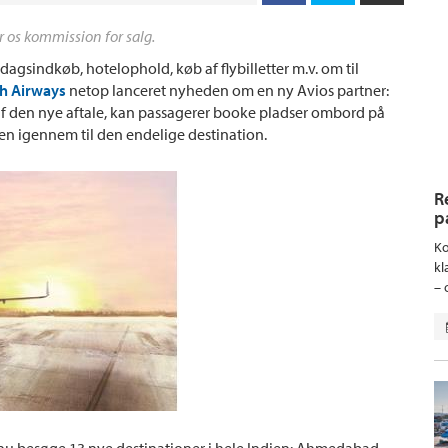
r os kommission for salg.
dagsindkøb, hotelophold, køb af flybilletter m.v. om til
sh Airways
netop lanceret nyheden om en ny Avios partner:
 af den nye aftale, kan passagerer booke pladser ombord på
en igennem til den endelige destination.
R
p
Ko
kl
– 
 nu besøge 13 nye destinationer i hele Indien: Ahmedabad,