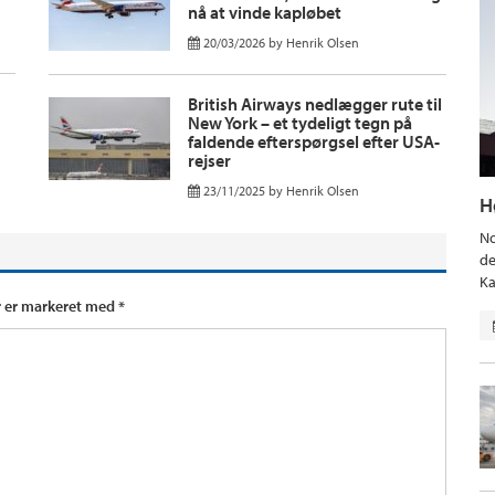
nå at vinde kapløbet
20/03/2026
by
Henrik Olsen
British Airways nedlægger rute til
New York – et tydeligt tegn på
faldende efterspørgsel efter USA-
rejser
23/11/2025
by
Henrik Olsen
H
No
de
Ka
r er markeret med
*