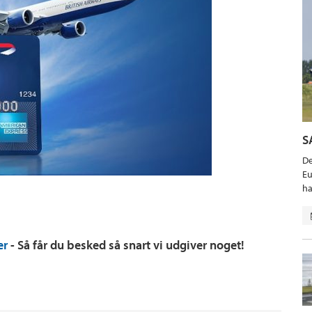
S
De
Eu
ha
er
- Så får du besked så snart vi udgiver noget!