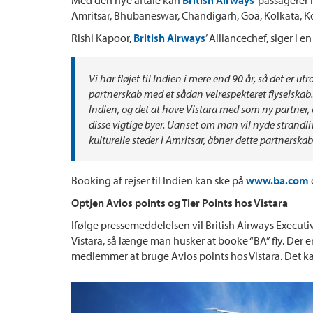
Amritsar, Bhubaneswar, Chandigarh, Goa, Kolkata, K
Rishi Kapoor,
British Airways
’ Alliancechef, siger i 
Vi har fløjet til Indien i mere end 90 år, så det er u
partnerskab med et sådan velrespekteret flyselskab.
Indien, og det at have Vistara med som ny partner, 
disse vigtige byer. Uanset om man vil nyde strandli
kulturelle steder i Amritsar, åbner dette partnerska
Booking af rejser til Indien kan ske på
www.ba.com
Optjen Avios points og Tier Points hos Vistara
Ifølge pressemeddelelsen vil British Airways Execu
Vistara, så længe man husker at booke “BA” fly. Der 
medlemmer at bruge Avios points hos Vistara. Det ka