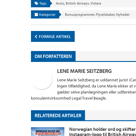
Tags
Avios
,
British Airways
,
Vistara
Kategorier
Bonusprogrammer
,
Flyselskaber
,
Nyheder
FORRIGE ARTIKEL
OM FORFATTEREN
LENE MARIE SEITZBERG
Lene Marie Seitzberg er uddannet jurist (Can
ingen tilfældighed, da Lene Marie elsker at
gælder selve planlægningen eller udførelsen 
konsulentvirksomhed Legal Travel Beagle.
RELATEREDE ARTIKLER
Norwegian holder ord og skifter
Instagram-logo til British Airwa