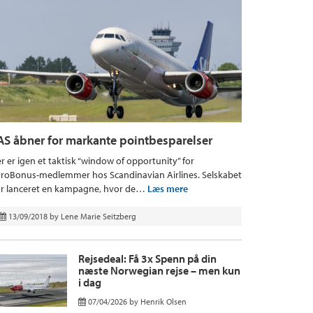
AS åbner for markante pointbesparelser
r er igen et taktisk “window of opportunity” for
roBonus-medlemmer hos Scandinavian Airlines. Selskabet
r lanceret en kampagne, hvor de…
Læs mere
13/09/2018
by
Lene Marie Seitzberg
Rejsedeal: Få 3x Spenn på din
næste Norwegian rejse – men kun
i dag
07/04/2026
by
Henrik Olsen