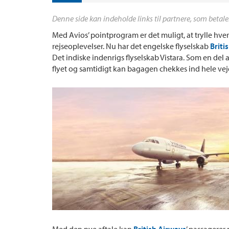
Denne side kan indeholde links til partnere, som betale
Med Avios’ pointprogram er det muligt, at trylle hver
rejseoplevelser. Nu har det engelske flyselskab
Briti
Det indiske indenrigs flyselskab Vistara. Som en del
flyet og samtidigt kan bagagen chekkes ind hele vej
Med den nye aftale kan
British Airways
’ passagerer