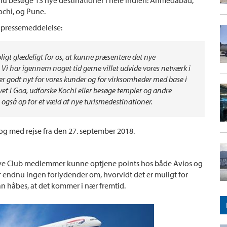
ochi, og Pune.
en pressemeddelelse:
troligt glædeligt for os, at kunne præsentere det nye
 Vi har igennem noget tid gerne villet udvide vores netværk i
er godt nyt for vores kunder og for virksomheder med base i
vet i Goa, udforske Kochi eller besøge templer og andre
b også op for et væld af nye turismedestinationer.
og med rejse fra den 27. september 2018.
tive Club medlemmer kunne optjene points hos både Avios og
er endnu ingen forlydender om, hvorvidt det er muligt for
n håbes, at det kommer i nær fremtid.