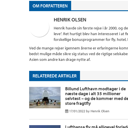
OM FORFATTEREN
HENRIK OLSEN
Henrik havde sin første rejse i år 2000, og d
leve”. Ret hurtigt blev han interesseret i a
forskellige bonusprogrammer for fly, hotel, kr
Ved de mange rejser igennem årerne er erfaringerne komme
bedst mulige måde sikre sig status ved de rigtige selskab
Asien som andre kan drage nytte af.
RELATEREDE ARTIKLER
Billund Lufthavn modtager i de
næste dage i alt 35 millioner
selvtest – og de kommer med d
store fragtfly
17/01/2022
by
Henrik Olsen
Lufthansa fly må alligevel forlad