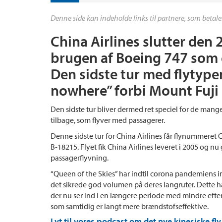
Denne side kan indeholde links til partnere, som betale
China Airlines slutter den
brugen af Boeing 747 som en
Den sidste tur med flytypen
nowhere” forbi Mount Fuji 
Den sidste tur bliver dermed ret speciel for de mange
tilbage, som flyver med passagerer.
Denne sidste tur for China Airlines får flynummere
B-18215. Flyet fik China Airlines leveret i 2005 og nu 
passagerflyvning.
“Queen of the Skies” har indtil corona pandemiens in
det sikrede god volumen på deres langruter. Dette h
der nu ser ind i en længere periode med mindre efte
som samtidig er langt mere brændstofseffektive.
Lyt til vores podcast om det nye kinesiske f