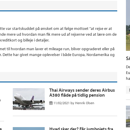
ette var startskuddet på ønsket om at følge mottoet ”at rejse er at
t finde mere ud hvordan man fik mere ud af rejserne ved at lære om de
editkort og billeje i detaljer.
t til hvordan man laver et mileage run, bliver opgraderet eller på
er. Dette har givet mange oplevelser i både Europa, Nordamerika og
S
De
Eu
ha
Thai Airways sender deres Airbus
A380 flåde på tidlig pension
e
11/02/2021
by
Henrik Olsen
e
Hvad sker der? Får jumbojets fra