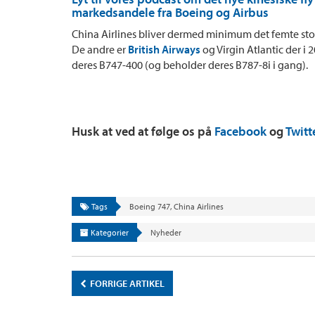
markedsandele fra Boeing og Airbus
China Airlines bliver dermed minimum det femte sto
De andre er
British Airways
og Virgin Atlantic der i 
deres B747-400 (og beholder deres B787-8i i gang).
Husk at ved at følge os på
Facebook
og
Twitt
Tags
Boeing 747
,
China Airlines
Kategorier
Nyheder
FORRIGE ARTIKEL