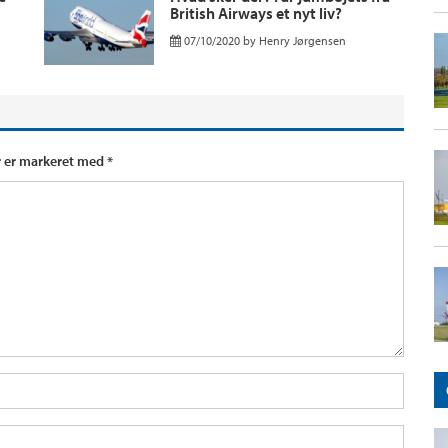
British Airways et nyt liv?
07/10/2020
by
Henry Jørgensen
r er markeret med
*