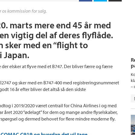
r os kommission for salg.
 20. marts mere end 45 år med
 vigtig del af deres flyflåde.
 sker med en “flight to
i Japan.
R
p
 der elsker at flyve med et B747. Der bliver færre og færre
Ko
kl
t CI2747 og sker med en B747-400 med registreringsnummeret
– 
godt 16 år efter bliver det altså så den sidste
dtog i 2019/2020 været centrail for China Airlines i og med
ar året 2020 “ødelagt” for dem og mange andre flyselskaber,
rspørgsel og dermed behovet for flere mindre moderne fly.
ly COMAC C919 og hvordan det vil tage