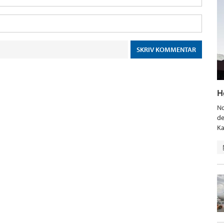
H
No
de
Ka