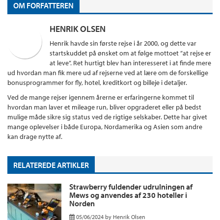
OM FORFATTEREN
HENRIK OLSEN
Henrik havde sin første rejse i år 2000, og dette var
startskuddet på ønsket om at følge mottoet ”at rejse er
at leve”. Ret hurtigt blev han interesseret i at finde mere
ud hvordan man fik mere ud af rejserne ved at lære om de forskellige
bonusprogrammer for fly, hotel, kreditkort og billeje i detaljer.
Ved de mange rejser igennem årerne er erfaringerne kommet til
hvordan man laver et mileage run, bliver opgraderet eller på bedst
mulige måde sikre sig status ved de rigtige selskaber. Dette har givet
mange oplevelser i både Europa, Nordamerika og Asien som andre
kan drage nytte af.
RELATEREDE ARTIKLER
Strawberry fuldender udrulningen af
Mews og anvendes af 230 hoteller i
Norden
05/06/2024
by
Henrik Olsen