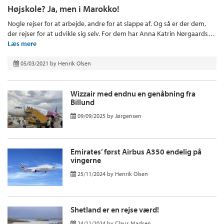
Højskole? Ja, men i Marokko!
Nogle rejser for at arbejde, andre for at slappe af. Og så er der dem,
der rejser for at udvikle sig selv. For dem har Anna Katrin Nørgaards…
Læs mere
05/03/2021
by
Henrik Olsen
Wizzair med endnu en genåbning fra
Billund
09/09/2025
by
Jørgensen
Emirates’ først Airbus A350 endelig på
vingerne
25/11/2024
by
Henrik Olsen
Shetland er en rejse værd!
24/11/2024
by
Claus Madsen