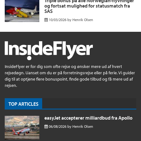
Triple bonus på alle Norwegian-flyvninger
og fortsat mulighed for statusmatch fra
SAS
10/03/2026
by
Henrik Olsen
InsideFlyer er for dig som ofte rejse og ønsker mere ud af hvert
rejsedøgn. Uanset om du er på forretningsrejse eller på ferie. Vi guider
dig til at optjene flere bonuspoint, finde gode tilbud og få mere ud af
rejsen.
TOP ARTICLES
easyJet accepterer milliardbud fra Apollo
06/08/2026
by
Henrik Olsen