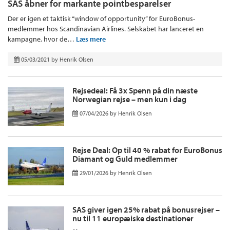
SAS åbner for markante pointbesparelser
Der er igen et taktisk “window of opportunity” for EuroBonus-
medlemmer hos Scandinavian Airlines. Selskabet har lanceret en
kampagne, hvor de…
Læs mere
05/03/2021
by
Henrik Olsen
Rejsedeal: Få 3x Spenn på din næste
Norwegian rejse – men kun i dag
07/04/2026
by
Henrik Olsen
Rejse Deal: Op til 40 % rabat for EuroBonus
Diamant og Guld medlemmer
29/01/2026
by
Henrik Olsen
SAS giver igen 25% rabat på bonusrejser –
nu til 11 europæiske destinationer