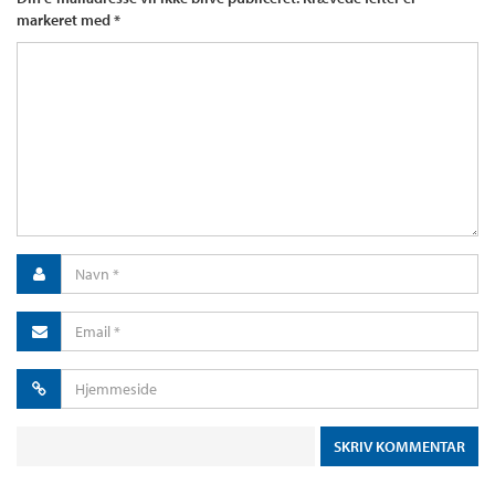
markeret med
*