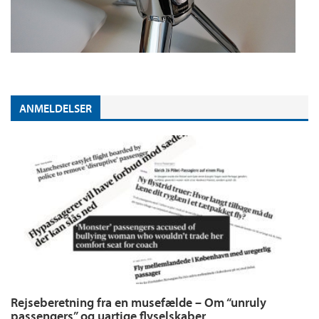
ANMELDELSER
Rejseberetning fra en musefælde – Om “unruly
passengers” og uartige flyselskaber