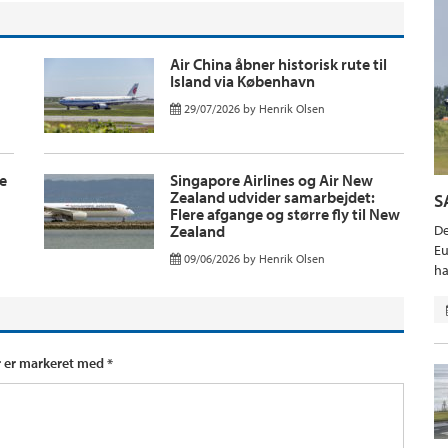
Air China åbner historisk rute til
Island via København
29/07/2026
by
Henrik Olsen
te
Singapore Airlines og Air New
Zealand udvider samarbejdet:
S
Flere afgange og større fly til New
Zealand
De
Eu
09/06/2026
by
Henrik Olsen
ha
r er markeret med
*