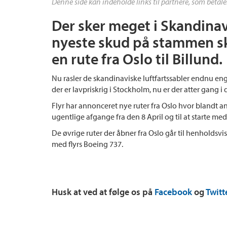
Denne side kan indeholde links til partnere, som betale
Der sker meget i Skandinavi
nyeste skud på stammen sk
en rute fra Oslo til Billund.
Nu rasler de skandinaviske luftfartssabler endnu en
der er lavpriskrig i Stockholm, nu er der atter gang i 
Flyr har annonceret nye ruter fra Oslo hvor blandt and
ugentlige afgange fra den 8 April og til at starte 
De øvrige ruter der åbner fra Oslo går til henholdsvis
med flyrs Boeing 737.
Husk at ved at følge os på
Facebook
og
Twitt