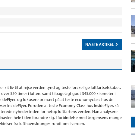
NÆSTE ARTIKEL
sit liv til at rejse verden tynd og teste forskellige luftfartselskabet.
t over 550 timer i luften, samt tilbagelagt godt 345.000 kilometer i
InsideFlyer, og fokusere primært på at teste economyclass hos de
æser InsideFlyer. Foruden at teste Economy Class hos InsideFlyer, så
laterede nyheder inden for netop luftfartens verden. Han analysere
dinavien hele tiden forandre sig. I forbindelse med Jørgensens mange
meldelser fra lufthavnslounges rundt om i verden.