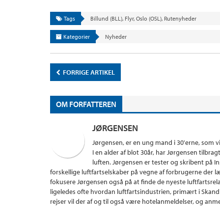
Tags
Billund (BLL)
,
Flyr
,
Oslo (OSL)
,
Rutenyheder
Kategorier
Nyheder
FORRIGE ARTIKEL
OM FORFATTEREN
JØRGENSEN
Jørgensen, er en ung mand i 30'erne, som vier 
I en alder af blot 30år, har Jørgensen tilbrag
luften. Jørgensen er tester og skribent på 
forskellige luftfartselskaber på vegne af forbrugerne der l
fokusere Jørgensen også på at finde de nyeste luftfartsre
ligeledes ofte hvordan luftfartsindustrien, primært i Skan
rejser vil der af og til også være hotelanmeldelser, og an