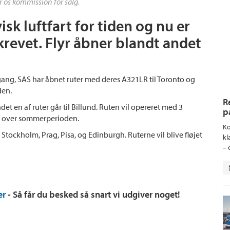
r os kommission for salg.
sk luftfart for tiden og nu er
revet. Flyr åbner blandt andet
gang, SAS har åbnet ruter med deres A321LR til Toronto og
den.
R
et en af ruter går til Billund. Ruten vil opereret med 3
p
med over sommerperioden.
Ko
 Stockholm, Prag, Pisa, og Edinburgh. Ruterne vil blive fløjet
kl
– 
er
- Så får du besked så snart vi udgiver noget!