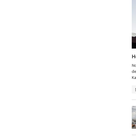
H
No
de
Ka