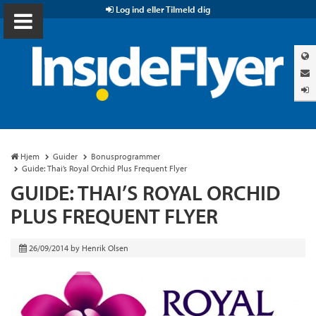
Log ind eller Tilmeld dig
Hjem
Guider
Bonusprogrammer
Guide: Thai’s Royal Orchid Plus Frequent Flyer
GUIDE: THAI’S ROYAL ORCHID
PLUS FREQUENT FLYER
26/09/2014
by
Henrik Olsen