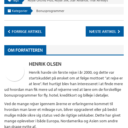
Tags
Royal Orchid Plus
,
Royal Silk
,
Star Alliance
,
Thai Airways
Kategorier
Bonusprogrammer
FORRIGE ARTIKEL
NÆSTE ARTIKEL
OM FORFATTEREN
HENRIK OLSEN
Henrik havde sin første rejse i år 2000, og dette var
startskuddet på ønsket om at følge mottoet ”at rejse er
at leve”. Ret hurtigt blev han interesseret i at finde mere
ud hvordan man fik mere ud af rejserne ved at lære om de forskellige
bonusprogrammer for fly, hotel, kreditkort og billeje i detaljer.
Ved de mange rejser igennem årerne er erfaringerne kommet til
hvordan man laver et mileage run, bliver opgraderet eller på bedst
mulige måde sikre sig status ved de rigtige selskaber. Dette har givet
mange oplevelser i både Europa, Nordamerika og Asien som andre
kan drage nytte af.