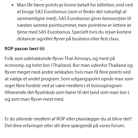
Man får færre points pr krone betalt for billetten, end ved
at bruge SAS Eurobonus (som vi finder det naturligt at
sammenligne med). SAS Eurobonus giver bonusrejser til
næsten samme pointsummer, men pointene er lettere at
tjene med SAS Eurobonus. Specielt hvis du rejser kortere
distancer og/eller flyver på business eller first class.
ROP passer best til:
Folk som udelukkende flyver Thai Airways, og mest på
economy, og helst bor i Thailand. Bor man udenfor Thailand og
flyver meget med andre selskaber, hvis man få flere points ved
at vælge et andet program. Som udgangspoint opnår man som
regel flere fordele ved at være medlem i et bonusprogram
tilhørende det flyselskab som hører til det land som man bor i,
og som man flyver mest med.
Er du allerede medlem af ROP eller planlægger du at blive det?
Del dine erfaringer eller stil dine spørgsmål på vores forum.