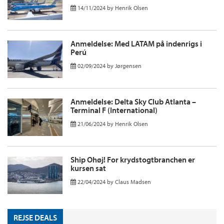
14/11/2024
by
Henrik Olsen
Anmeldelse: Med LATAM på indenrigs i
Perú
02/09/2024
by
Jørgensen
Anmeldelse: Delta Sky Club Atlanta –
Terminal F (International)
21/06/2024
by
Henrik Olsen
Ship Ohøj! For krydstogtbranchen er
kursen sat
22/04/2024
by
Claus Madsen
REJSE DEALS