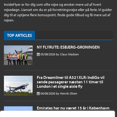
InsideFlyer er for dig som ofte rejse og ønsker mere ud af hvert
rejsedøgn. Uanset om du er på forretningsrejse eller på ferie. Vi guider
dig til at optjene flere bonuspoint, finde gode tilbud og få mere ud af
rejsen.
TOP ARTICLES
NY FLYRUTE: ESBJERG-GRONINGEN
05/08/2026
by
Claus Madsen
Fra Dreamliner til A321XLR: IndiGo vil
sende passagerer næsten 11 timer til
London i et single aisle fly
04/08/2026
by
Henrik Olsen
Emirates har nu været 15 år i København
og til oktober fordobles antallet af daglige
afgange