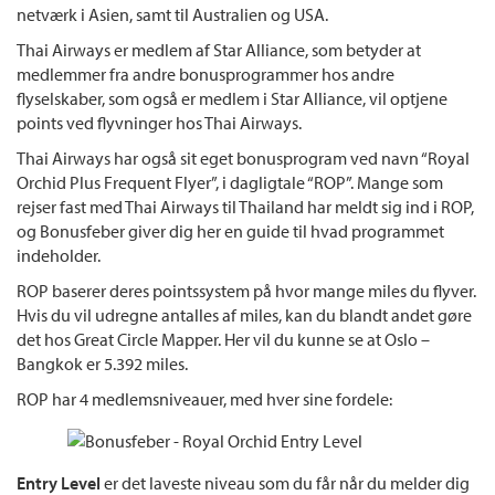
netværk i Asien, samt til Australien og USA.
Thai Airways er medlem af Star Alliance, som betyder at
medlemmer fra andre bonusprogrammer hos andre
flyselskaber, som også er medlem i Star Alliance, vil optjene
points ved flyvninger hos Thai Airways.
Thai Airways har også sit eget bonusprogram ved navn “Royal
Orchid Plus Frequent Flyer”, i dagligtale “ROP”. Mange som
rejser fast med Thai Airways til Thailand har meldt sig ind i ROP,
og Bonusfeber giver dig her en guide til hvad programmet
indeholder.
ROP baserer deres pointssystem på hvor mange miles du flyver.
Hvis du vil udregne antalles af miles, kan du blandt andet gøre
det hos Great Circle Mapper. Her vil du kunne se at Oslo –
Bangkok er 5.392 miles.
ROP har 4 medlemsniveauer, med hver sine fordele:
Entry Level
er det laveste niveau som du får når du melder dig