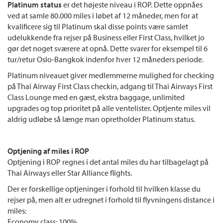
Platinum status
er det højeste niveau i ROP. Dette oppnåes
ved at samle 80.000 miles i løbet af 12 måneder, men for at
kvalificere sig til Platinum skal disse points være samlet
udelukkende fra rejser på Business eller First Class, hvilket jo
gør det noget sværere at opnå. Dette svarer for eksempel til 6
tur/retur Oslo-Bangkok indenfor hver 12 måneders periode.
Platinum niveauet giver medlemmerne mulighed for checking
på Thai Airway First Class checkin, adgang til Thai Airways First
Class Lounge med en gæst, ekstra baggage, unlimited
upgrades og top prioritet på alle ventelister. Optjente miles vil
aldrig udløbe så længe man opretholder Platinum status.
Optjening af miles i ROP
Optjening i ROP regnes i det antal miles du har tilbagelagt på
Thai Airways eller Star Alliance flights.
Der er forskellige optjeninger i forhold til hvilken klasse du
rejser på, men alt er udregnet i forhold til flyvningens distance i
miles:
Economy class: 100%