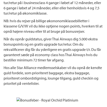
tur/retur på i businessclass 4 gange i løbet af 12 måneder, eller
6 gange i løbet af 24 måneder, eller eller henholdsvis 4 og 7,5
tur/retur på økonomiklasse.
NB: hvis du rejser på billige økononomiklassebilletter i
klassene G/V/W vil du ikke optjene nogen points, hverken til at
opnå højere niveau eller til at bruge på bonusrejser.
Når du opnår guldstatus, giver Thai Airways dig 5.000 ekstra
bonuspoints og en gratis upgrade tur/retur. Om du
rekvalificerer dig får du yderligere en gratis upgrade t/r. Du får
garanteret sæde på economy class hos Thai Airways hvis du
bestiller minimum 72 timer før afgang.
Hos alle Star Alliance medlemsselskaber vil du opnå de kendte
guld fordele, som prioriteret baggage, ekstra baggage,
prioriteret ombordstigning, lounge tilgang, guld checkin og
prioritet på ventelister.