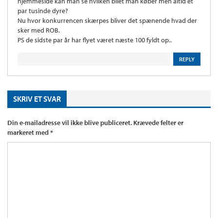
hjemmeside kan man se hvilken bilet man køber men altid et
par tusinde dyre?
Nu hvor konkurrencen skærpes bliver det spænende hvad der
sker med ROB.
PS de sidste par år har flyet været næste 100 fyldt op..
REPLY
SKRIV ET SVAR
Din e-mailadresse vil ikke blive publiceret.
Krævede felter er
markeret med
*