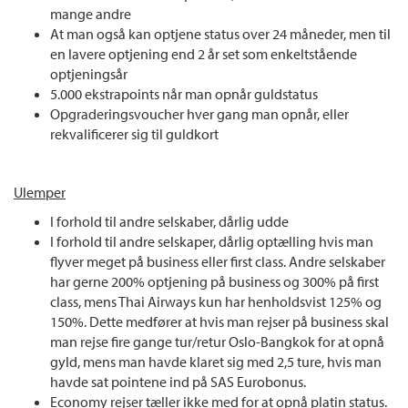
mange andre
At man også kan optjene status over 24 måneder, men til
en lavere optjening end 2 år set som enkeltstående
optjeningsår
5.000 ekstrapoints når man opnår guldstatus
Opgraderingsvoucher hver gang man opnår, eller
rekvalificerer sig til guldkort
Ulemper
I forhold til andre selskaber, dårlig udde
I forhold til andre selskaper, dårlig optælling hvis man
flyver meget på business eller first class. Andre selskaber
har gerne 200% optjening på business og 300% på first
class, mens Thai Airways kun har henholdsvist 125% og
150%. Dette medfører at hvis man rejser på business skal
man rejse fire gange tur/retur Oslo-Bangkok for at opnå
gyld, mens man havde klaret sig med 2,5 ture, hvis man
havde sat pointene ind på SAS Eurobonus.
Economy rejser tæller ikke med for at opnå platin status.