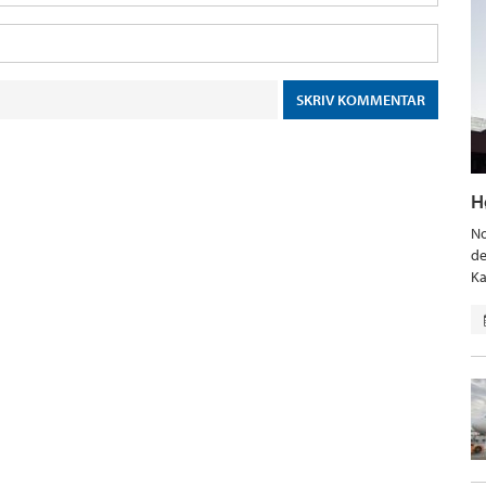
H
No
de
Ka