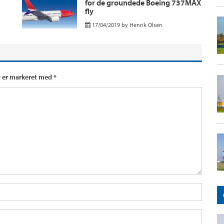
for de groundede Boeing 737MAX
fly
17/04/2019
by
Henrik Olsen
r er markeret med
*