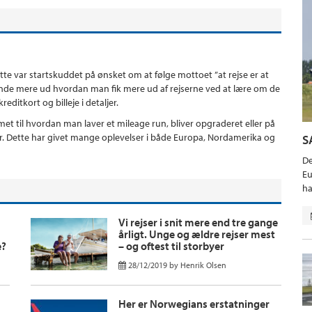
ette var startskuddet på ønsket om at følge mottoet ”at rejse er at
t finde mere ud hvordan man fik mere ud af rejserne ved at lære om de
editkort og billeje i detaljer.
t til hvordan man laver et mileage run, bliver opgraderet eller på
er. Dette har givet mange oplevelser i både Europa, Nordamerika og
S
De
Eu
ha
Vi rejser i snit mere end tre gange
årligt. Unge og ældre rejser mest
e?
– og oftest til storbyer
28/12/2019
by
Henrik Olsen
Her er Norwegians erstatninger