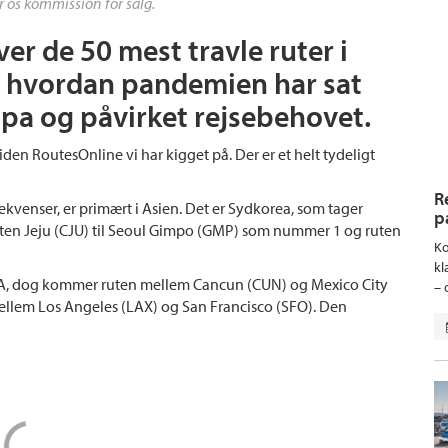
r os kommission for salg.
ver de 50 mest travle ruter i
se hvordan pandemien har sat
opa og påvirket rejsebehovet.
en RoutesOnline vi har kigget på. Der er et helt tydeligt
R
rekvenser, er primært i Asien. Det er Sydkorea, som tager
p
ruten Jeju (CJU) til Seoul Gimpo (GMP) som nummer 1 og ruten
Ko
kl
a USA, dog kommer ruten mellem Cancun (CUN) og Mexico City
– 
 mellem Los Angeles (LAX) og San Francisco (SFO). Den