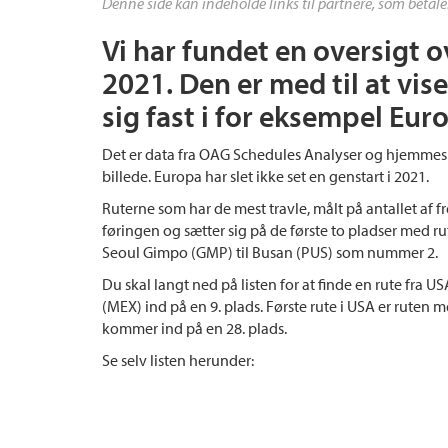
Denne side kan indeholde links til partnere, som betale
Vi har fundet en oversigt o
2021. Den er med til at vi
sig fast i for eksempel Eur
Det er data fra OAG Schedules Analyser og hjemmesid
billede. Europa har slet ikke set en genstart i 2021.
Ruterne som har de mest travle, målt på antallet af f
føringen og sætter sig på de første to pladser med 
Seoul Gimpo (GMP) til Busan (PUS) som nummer 2.
Du skal langt ned på listen for at finde en rute fr
(MEX) ind på en 9. plads. Første rute i USA er ruten
kommer ind på en 28. plads.
Se selv listen herunder: