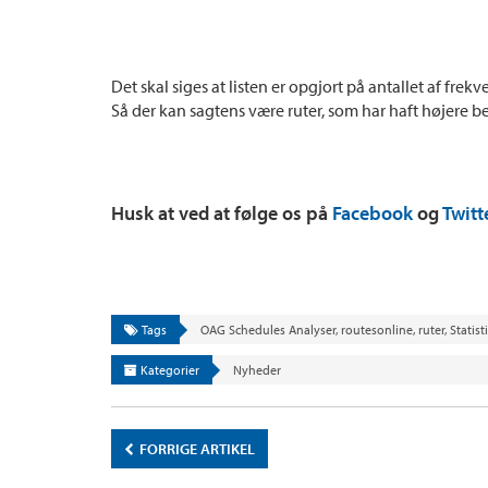
Det skal siges at listen er opgjort på antallet af fr
Så der kan sagtens være ruter, som har haft højere 
Husk at ved at følge os på
Facebook
og
Twitt
Tags
OAG Schedules Analyser
,
routesonline
,
ruter
,
Statist
Kategorier
Nyheder
FORRIGE ARTIKEL