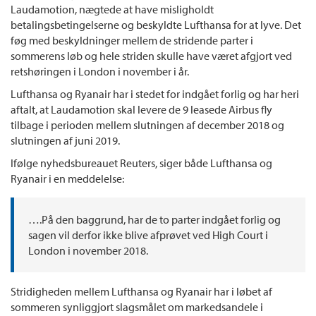
Laudamotion, nægtede at have misligholdt
betalingsbetingelserne og beskyldte Lufthansa for at lyve. Det
føg med beskyldninger mellem de stridende parter i
sommerens løb og hele striden skulle have været afgjort ved
retshøringen i London i november i år.
Lufthansa og Ryanair har i stedet for indgået forlig og har heri
aftalt, at Laudamotion skal levere de 9 leasede Airbus fly
tilbage i perioden mellem slutningen af december 2018 og
slutningen af juni 2019.
Ifølge nyhedsbureauet Reuters, siger både Lufthansa og
Ryanair i en meddelelse:
….På den baggrund, har de to parter indgået forlig og
sagen vil derfor ikke blive afprøvet ved High Court i
London i november 2018.
Stridigheden mellem Lufthansa og Ryanair har i løbet af
sommeren synliggjort slagsmålet om markedsandele i