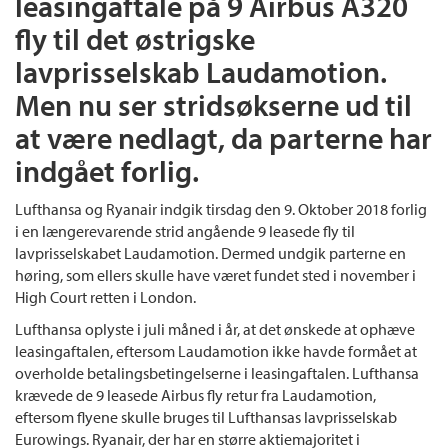
leasingaftale på 9 Airbus A320
fly til det østrigske
lavprisselskab Laudamotion.
Men nu ser stridsøkserne ud til
at være nedlagt, da parterne har
indgået forlig.
Lufthansa og Ryanair indgik tirsdag den 9. Oktober 2018 forlig
i en længerevarende strid angående 9 leasede fly til
lavprisselskabet Laudamotion. Dermed undgik parterne en
høring, som ellers skulle have været fundet sted i november i
High Court retten i London.
Lufthansa oplyste i juli måned i år, at det ønskede at ophæve
leasingaftalen, eftersom Laudamotion ikke havde formået at
overholde betalingsbetingelserne i leasingaftalen. Lufthansa
krævede de 9 leasede Airbus fly retur fra Laudamotion,
eftersom flyene skulle bruges til Lufthansas lavprisselskab
Eurowings. Ryanair, der har en større aktiemajoritet i