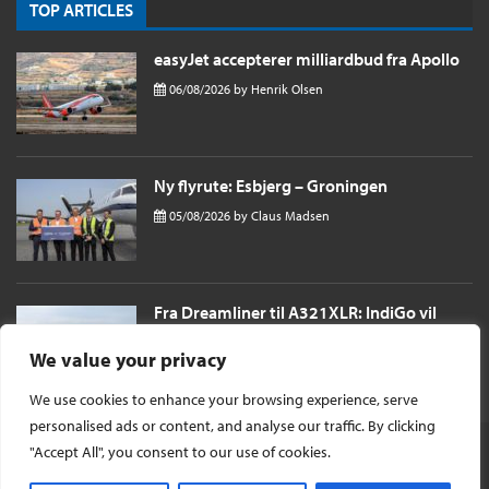
TOP ARTICLES
easyJet accepterer milliardbud fra Apollo
06/08/2026
by
Henrik Olsen
Ny flyrute: Esbjerg – Groningen
05/08/2026
by
Claus Madsen
Fra Dreamliner til A321XLR: IndiGo vil
sende passagerer næsten 11 timer til
London i et single aisle fly
We value your privacy
04/08/2026
by
Henrik Olsen
We use cookies to enhance your browsing experience, serve
personalised ads or content, and analyse our traffic. By clicking
"Accept All", you consent to our use of cookies.
© Ophavsret 2026 -
InsideFlyer DK