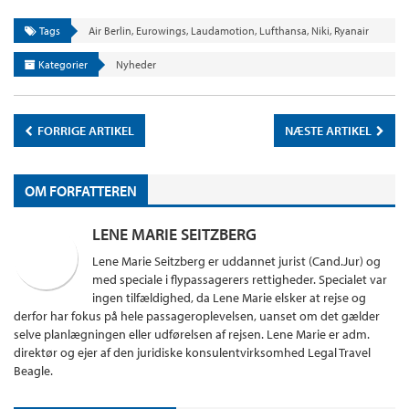
Tags
Air Berlin
,
Eurowings
,
Laudamotion
,
Lufthansa
,
Niki
,
Ryanair
Kategorier
Nyheder
FORRIGE ARTIKEL
NÆSTE ARTIKEL
OM FORFATTEREN
LENE MARIE SEITZBERG
Lene Marie Seitzberg er uddannet jurist (Cand.Jur) og
med speciale i flypassagerers rettigheder. Specialet var
ingen tilfældighed, da Lene Marie elsker at rejse og
derfor har fokus på hele passageroplevelsen, uanset om det gælder
selve planlægningen eller udførelsen af rejsen. Lene Marie er adm.
direktør og ejer af den juridiske konsulentvirksomhed Legal Travel
Beagle.