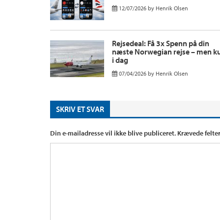
12/07/2026
by
Henrik Olsen
Rejsedeal: Få 3x Spenn på din
næste Norwegian rejse – men k
i dag
07/04/2026
by
Henrik Olsen
SKRIV ET SVAR
Din e-mailadresse vil ikke blive publiceret.
Krævede felte