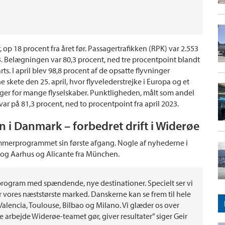
op 18 procent fra året før. Passagertrafikken (RPK) var 2.553
3. Belægningen var 80,3 procent, ned tre procentpoint blandt
ts. I april blev 98,8 procent af de opsatte flyvninger
skete den 25. april, hvor flyvelederstrejke i Europa og et
inger for mange flyselskaber. Punktligheden, målt som andel
var på 81,3 procent, ned to procentpoint fra april 2023.
en i Danmark – forbedret drift i Widerøe
 i sommerprogrammet sin første afgang. Nogle af nyhederne i
d og Aarhus og Alicante fra München.
rprogram med spændende, nye destinationer. Specielt ser vi
er vores næststørste marked. Danskerne kan se frem til hele
Valencia, Toulouse, Bilbao og Milano. Vi glæder os over
gode arbejde Widerøe-teamet gør, giver resultater” siger Geir