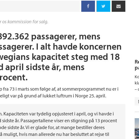
r os kommission for salg.
.892.362 passagerer, mens
sagerer. I alt havde koncernen
wegians kapacitet steg med 18
R
april sidste år, mens
p
rocent.
Ko
kl
, op fra 73 i marts som følge af, at sommerprogrammet nu er i
– 
ligt var på grund af lukket luftrum i Norge 25. april.
Kapaciteten var tydelig opjusteret i april, og vi havde i
sidste år. Passagertallene viser en stigning på 13 procent
sidste år. Vi er glade for, at mange bestiller deres
 muligt, hvis man allerede nu har besluttet at rejse til