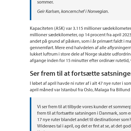
sommer.
Geir Karlsen, koncernchef i Norwegian.
Kapaciteten (ASK) var 3.115 millioner sædekilometer, 
millioner sædekilometer, op 14 procent fra april 202
andet på grund af påsken, som i år primært faldt i mar
gennemført. Mere end halvdelen af alle aflysningerne 
lukket luftrum i store dele af Norge skabte udfordr
afgange inden for 15 minutter efter ordinær rutetid, 
Ser frem til at fortsætte satsning
I løbet af april havde ni ruter af i alt 47 nye ruter
april måned var Istanbul fra Oslo, Malaga fra Billun
Vi ser frem til at tilbyde vores kunder et somme
frem til at fortsætte satsningen i Danmark, som 
17 nye ruter blandet andet til destinationer som 
Widerøes tal i april, og det er fint at se, at det 