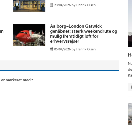
23/04/2026
by
Henrik Olsen
Aalborg–London Gatwick
un
genåbnet: stærk weekendrute og
mulig fremtidigt løft for
erhvervsrejser
05/04/2026
by
Henrik Olsen
H
No
de
Ka
r er markeret med
*