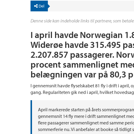
Del
Denne side kan indeholde links til partnere, som betale
I april havde Norwegian 1
Widerøe havde 315.495 pas
2.207.857 passagerer. Nor
procent sammenlignet med 
belægningen var på 80,3 p
I gennemsnit havde flyselskabet 81 fly i drift i april
gang. Regulariteten gik ned i april, hvilket hovedsage
April markerede starten på årets sommerprogram. 
gennemsnit 14 fly mere i drift sammenlignet med 
flere passagerer sammenlignet med samme periode 
sommerferie nu. Vi anbefaler at booke så tidligt så