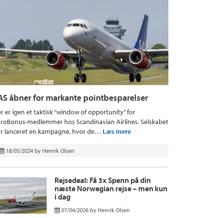
AS åbner for markante pointbesparelser
r er igen et taktisk “window of opportunity” for
roBonus-medlemmer hos Scandinavian Airlines. Selskabet
r lanceret en kampagne, hvor de…
Læs mere
18/05/2024
by
Henrik Olsen
Rejsedeal: Få 3x Spenn på din
næste Norwegian rejse – men kun
i dag
07/04/2026
by
Henrik Olsen