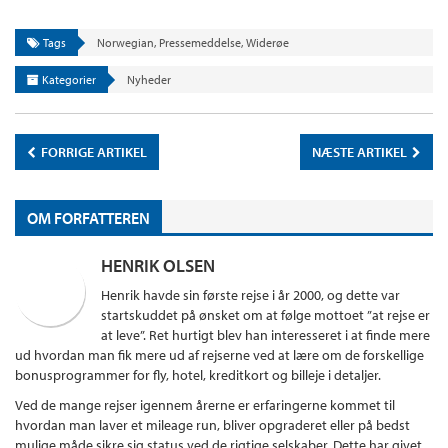
Tags
Norwegian
,
Pressemeddelse
,
Widerøe
Kategorier
Nyheder
FORRIGE ARTIKEL
NÆSTE ARTIKEL
OM FORFATTEREN
HENRIK OLSEN
Henrik havde sin første rejse i år 2000, og dette var
startskuddet på ønsket om at følge mottoet ”at rejse er
at leve”. Ret hurtigt blev han interesseret i at finde mere
ud hvordan man fik mere ud af rejserne ved at lære om de forskellige
bonusprogrammer for fly, hotel, kreditkort og billeje i detaljer.
Ved de mange rejser igennem årerne er erfaringerne kommet til
hvordan man laver et mileage run, bliver opgraderet eller på bedst
mulige måde sikre sig status ved de rigtige selskaber. Dette har givet