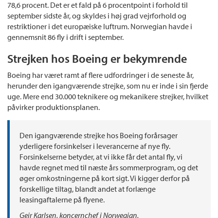
78,6 procent. Det er et fald på 6 procentpoint i forhold til
september sidste år, og skyldes i høj grad vejrforhold og
restriktioner i det europæiske luftrum. Norwegian havde i
gennemsnit 86 fly i drift i september.
Strejken hos Boeing er bekymrende
Boeing har været ramt af flere udfordringer i de seneste år,
herunder den igangværende strejke, som nu er inde i sin fjerde
uge. Mere end 30.000 teknikere og mekanikere strejker, hvilket
påvirker produktionsplanen.
Den igangværende strejke hos Boeing forårsager
yderligere forsinkelser i leverancerne af nye fly.
Forsinkelserne betyder, at vi ikke får det antal fly, vi
havde regnet med til næste års sommerprogram, og det
øger omkostningerne på kort sigt. Vi kigger derfor på
forskellige tiltag, blandt andet at forlænge
leasingaftalerne på flyene.
Geir Karlsen, koncernchef i Norwegian.