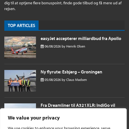
dig til at optjene flere bonuspoint, finde gode tilbud og få mere ud af
rejsen.
TOP ARTICLES
easyJet accepterer milliardbud fra Apollo
06/08/2026
by
Henrik Olsen
Ny flyrute: Esbjerg – Groningen
05/08/2026
by
Claus Madsen
Fra Dreamliner til A321XLR: IndiGo vil
sende passagerer næsten 11 timer til
London i et single aisle fly
We value your privacy
04/08/2026
by
Henrik Olsen
We use cookies to enhance your browsing experience, serve