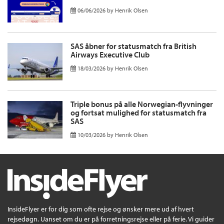
06/06/2026
by
Henrik Olsen
SAS åbner for statusmatch fra British
Airways Executive Club
18/03/2026
by
Henrik Olsen
Triple bonus på alle Norwegian-flyvninger
og fortsat mulighed for statusmatch fra
SAS
10/03/2026
by
Henrik Olsen
InsideFlyer er for dig som ofte rejse og ønsker mere ud af hvert
rejsedøgn. Uanset om du er på forretningsrejse eller på ferie. Vi guider