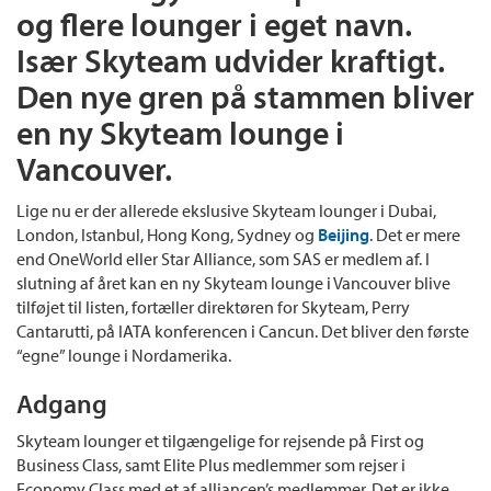
og flere lounger i eget navn.
Især Skyteam udvider kraftigt.
Den nye gren på stammen bliver
en ny Skyteam lounge i
Vancouver.
Lige nu er der allerede ekslusive Skyteam lounger i Dubai,
London, Istanbul, Hong Kong, Sydney og
Beijing
. Det er mere
end OneWorld eller Star Alliance, som SAS er medlem af. I
slutning af året kan en ny Skyteam lounge i Vancouver blive
tilføjet til listen, fortæller direktøren for Skyteam, Perry
Cantarutti, på IATA konferencen i Cancun. Det bliver den første
“egne” lounge i Nordamerika.
Adgang
Skyteam lounger et tilgængelige for rejsende på First og
Business Class, samt Elite Plus medlemmer som rejser i
Economy Class med et af alliancen’s medlemmer. Det er ikke