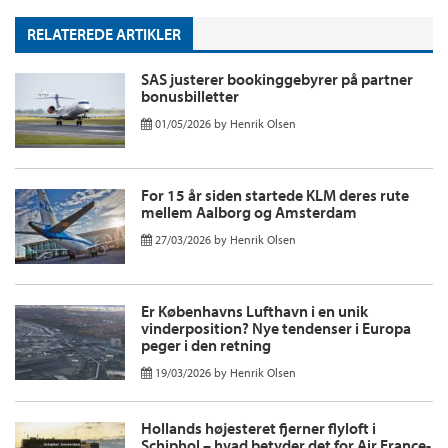
RELATEREDE ARTIKLER
SAS justerer bookinggebyrer på partner
bonusbilletter
01/05/2026
by
Henrik Olsen
For 15 år siden startede KLM deres rute
mellem Aalborg og Amsterdam
27/03/2026
by
Henrik Olsen
Er Københavns Lufthavn i en unik
vinderposition? Nye tendenser i Europa
peger i den retning
19/03/2026
by
Henrik Olsen
Hollands højesteret fjerner flyloft i
Schiphol – hvad betyder det for Air France-