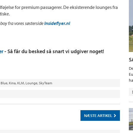
føjelse for premium passagerer. De eksisterende lounges fra
tiske.
hboy fra vores søsterside
Insideflyer.nl
er
- Så får du besked så snart vi udgiver noget!
S
De
Eu
ha
 Blue
,
Kina
,
KLM
,
Lounge
,
SkyTeam
NÆSTE ARTIKEL