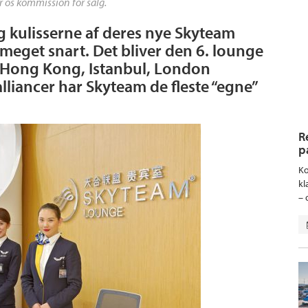
r os kommission for salg.
ag kulisserne af deres nye Skyteam
 meget snart. Det bliver den 6. lounge
, Hong Kong, Istanbul, London
alliancer har Skyteam de fleste “egne”
R
p
Ko
kl
– 