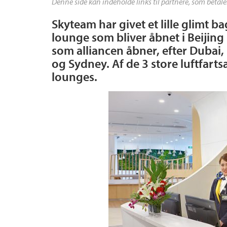
Denne side kan indeholde links til partnere, som betale
Skyteam har givet et lille glimt b
lounge som bliver åbnet i Beijing
som alliancen åbner, efter Dubai
og Sydney. Af de 3 store luftfarts
lounges.