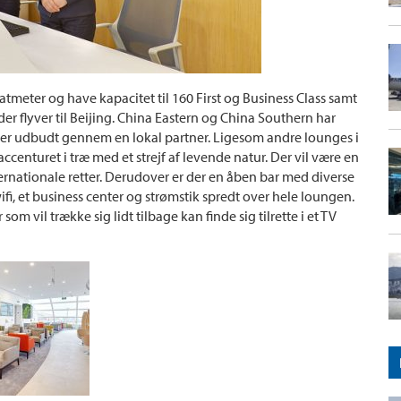
atmeter og have kapacitet til 160 First og Business Class samt
r flyver til Beijing. China Eastern og China Southern har
ver udbudt gennem en lokal partner. Ligesom andre lounges i
centuret i træ med et strejf af levende natur. Der vil være en
ernationale retter. Derudover er der en åben bar med diverse
ifi, et business center og strømstik spredt over hele loungen.
m vil trække sig lidt tilbage kan finde sig tilrette i et TV