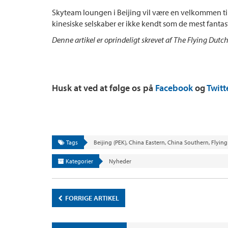
Skyteam loungen i Beijing vil være en velkommen til
kinesiske selskaber er ikke kendt som de mest fantas
Denne artikel er oprindeligt skrevet af The Flying Dutc
Husk at ved at følge os på
Facebook
og
Twitt
Tags
Beijing (PEK)
,
China Eastern
,
China Southern
,
Flying
Kategorier
Nyheder
FORRIGE ARTIKEL