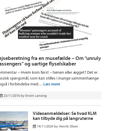
ejseberetning fra en musefælde – Om “unruly
assengers” og uartige flyselskaber
mmentar – Hvem kom først – hønen eller ægget? Det er
assisk spørgsmål, som kan stilles i mange sammenhænge
også i forbindelse med…
Læs mere
23/11/2016
by
Erwin Lansing
Videoanmeldelser: Se hvad KLM
kan tilbyde dig på langruterne
14/11/2024
by
Henrik Olsen