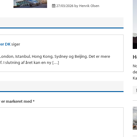
27/03/2026
by
Henrik Olsen
yer DK
siger
H
 London, Istanbul, Hong Kong, Sydney og Beijing. Det er mere
 I slutning af året kan en ny […]
No
de
Ka
r er markeret med
*