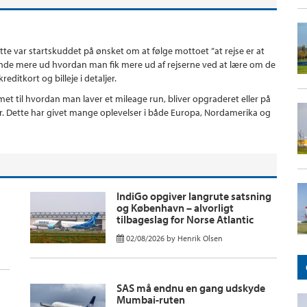
ette var startskuddet på ønsket om at følge mottoet ”at rejse er at
t finde mere ud hvordan man fik mere ud af rejserne ved at lære om de
editkort og billeje i detaljer.
t til hvordan man laver et mileage run, bliver opgraderet eller på
er. Dette har givet mange oplevelser i både Europa, Nordamerika og
IndiGo opgiver langrute satsning
og København – alvorligt
tilbageslag for Norse Atlantic
02/08/2026
by
Henrik Olsen
SAS må endnu en gang udskyde
Mumbai-ruten