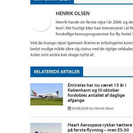
HENRIK OLSEN
Henrik havde sin første rejse i år 2000, og d
leve”. Ret hurtigt blev han interesseret i a
forskellige bonusprogrammer for fly, hotel, kr
Ved de mange rejser igennem årerne er erfaringerne komme
bedst mulige måde sikre sig status ved de rigtige selskab
Asien som andre kan drage nytte af.
RELATEREDE ARTIKLER
Emirates har nu været 15 år i
København og til oktober
fordobles antallet af daglige
afgange
03/08/2026
by
Henrik Olsen
Heart Aerospace rykker tættere
på første flyvning – men ES-30