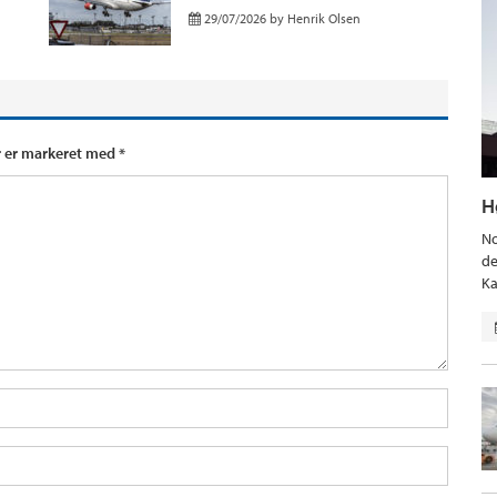
29/07/2026
by
Henrik Olsen
r er markeret med
*
H
No
de
Ka