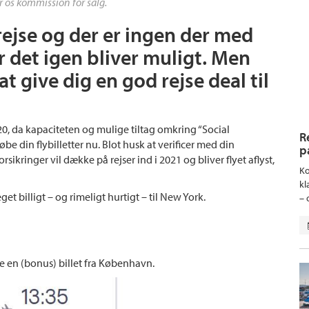
r os kommission for salg.
ejse og der er ingen der med
r det igen bliver muligt. Men
at give dig en god rejse deal til
2020, da kapaciteten og mulige tiltag omkring “Social
R
be din flybilletter nu. Blot husk at verificer med din
p
orsikringer vil dække på rejser ind i 2021 og bliver flyet aflyst,
Ko
kl
t billigt – og rimeligt hurtigt – til New York.
– 
e en (bonus) billet fra København.