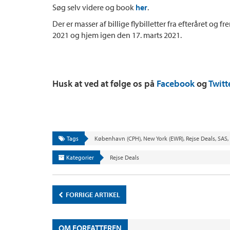
Søg selv videre og book
her
.
Der er masser af billige flybilletter fra efteråret og 
2021 og hjem igen den 17. marts 2021.
Husk at ved at følge os på
Facebook
og
Twitt
Tags
København (CPH)
,
New York (EWR)
,
Rejse Deals
,
SAS
,
Kategorier
Rejse Deals
FORRIGE ARTIKEL
OM FORFATTEREN