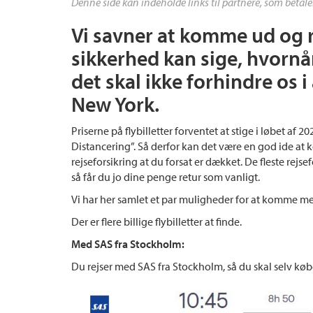
Denne side kan indeholde links til partnere, som betale
Vi savner at komme ud og r
sikkerhed kan sige, hvornå
det skal ikke forhindre os i 
New York.
Priserne på flybilletter forventet at stige i løbet af 
Distancering”. Så derfor kan det være en god ide at kø
rejseforsikring at du forsat er dækket. De fleste rejsef
så får du jo dine penge retur som vanligt.
Vi har her samlet et par muligheder for at komme mege
Der er flere billige flybilletter at finde.
Med SAS fra Stockholm:
Du rejser med SAS fra Stockholm, så du skal selv køb