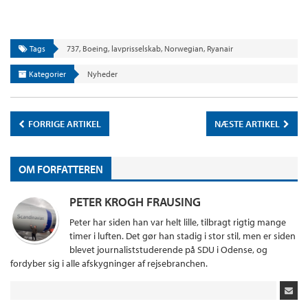
Tags
737
,
Boeing
,
lavprisselskab
,
Norwegian
,
Ryanair
Kategorier
Nyheder
FORRIGE ARTIKEL
NÆSTE ARTIKEL
OM FORFATTEREN
PETER KROGH FRAUSING
Peter har siden han var helt lille, tilbragt rigtig mange
timer i luften. Det gør han stadig i stor stil, men er siden
blevet journaliststuderende på SDU i Odense, og
fordyber sig i alle afskygninger af rejsebranchen.