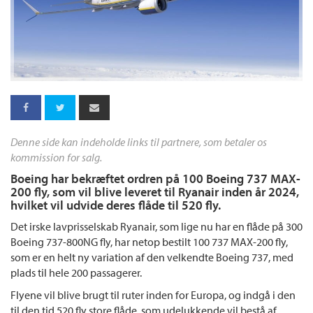
Denne side kan indeholde links til partnere, som betaler os
kommission for salg.
Boeing har bekræftet ordren på 100 Boeing 737 MAX-
200 fly, som vil blive leveret til Ryanair inden år 2024,
hvilket vil udvide deres flåde til 520 fly.
Det irske lavprisselskab Ryanair, som lige nu har en flåde på 300
Boeing 737-800NG fly, har netop bestilt 100 737 MAX-200 fly,
som er en helt ny variation af den velkendte Boeing 737, med
plads til hele 200 passagerer.
Flyene vil blive brugt til ruter inden for Europa, og indgå i den
til den tid 520 fly store flåde, som udelukkende vil bestå af