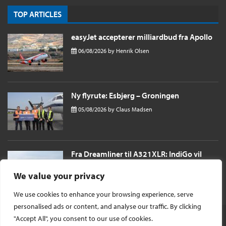
TOP ARTICLES
easyJet accepterer milliardbud fra Apollo
06/08/2026
by
Henrik Olsen
Ny flyrute: Esbjerg – Groningen
05/08/2026
by
Claus Madsen
Fra Dreamliner til A321XLR: IndiGo vil
sende passagerer næsten 11 timer til
London i et single aisle fly
We value your privacy
04/08/2026
by
Henrik Olsen
We use cookies to enhance your browsing experience, serve
personalised ads or content, and analyse our traffic. By clicking
"Accept All", you consent to our use of cookies.
© Ophavsret 2026 -
InsideFlyer DK