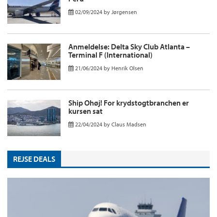
02/09/2024
by
Jørgensen
Anmeldelse: Delta Sky Club Atlanta –
Terminal F (International)
21/06/2024
by
Henrik Olsen
Ship Ohøj! For krydstogtbranchen er
kursen sat
22/04/2024
by
Claus Madsen
REJSE DEALS