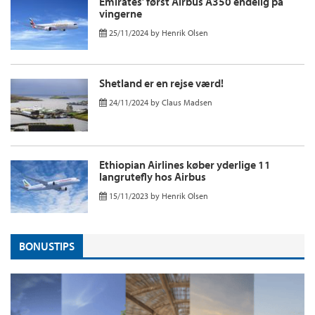
Emirates’ først Airbus A350 endelig på
vingerne
25/11/2024
by
Henrik Olsen
Shetland er en rejse værd!
24/11/2024
by
Claus Madsen
Ethiopian Airlines køber yderlige 11
langrutefly hos Airbus
15/11/2023
by
Henrik Olsen
BONUSTIPS