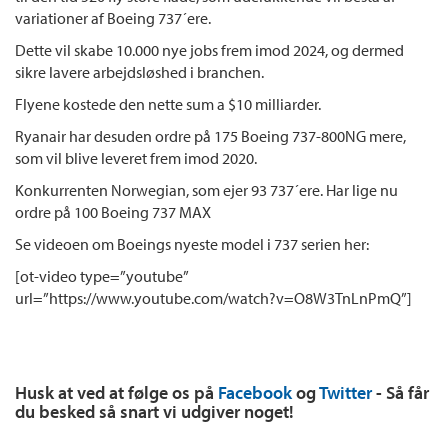
variationer af Boeing 737´ere.
Dette vil skabe 10.000 nye jobs frem imod 2024, og dermed
sikre lavere arbejdsløshed i branchen.
Flyene kostede den nette sum a $10 milliarder.
Ryanair har desuden ordre på 175 Boeing 737-800NG mere,
som vil blive leveret frem imod 2020.
Konkurrenten Norwegian, som ejer 93 737´ere. Har lige nu
ordre på 100 Boeing 737 MAX
Se videoen om Boeings nyeste model i 737 serien her:
[ot-video type=”youtube”
url=”https://www.youtube.com/watch?v=O8W3TnLnPmQ”]
Husk at ved at følge os på
Facebook
og
Twitter
- Så får
du besked så snart vi udgiver noget!