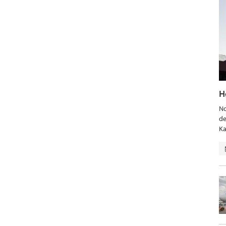
H
No
de
Ka