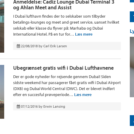
Anmeldelse: Cadiz Lounge Dubai Terminal 3
og Ahlan Meet and Assist
I Dubai lufthavn findes der to selskaber som tilbyder
betalings-lounges og meet and greet service, uanset hvilket
selskab eller klasse du flyver på: Marhaba og Dubai
L
International Hotel. På en tur for…
Læs mere
22/08/2018
by
Carl Erik Larsen
Ubegrænset gratis wifi i Dubai Lufthavnene
Der er gode nyheder for rejsende gennem Dubai! Siden
sidste weekend har passagerer fået gratis wifi i Dubai Airport
(DXB) og Dubai World Central (DWC). Det er blevet indført
efter en succesful prøveperiode…
Læs mere
07/12/2016
by
Erwin Lansing