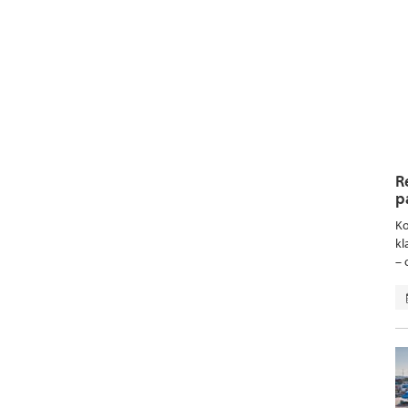
R
p
Ko
kl
– 