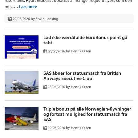
resort fees. Hyatt Globalist opfattes af mange frequent flyers som den
mest…
Læs mere
20/07/2026
by
Erwin Lansing
Lad ikke værdifulde EuroBonus point gå
tabt
06/06/2026
by
Henrik Olsen
SAS åbner for statusmatch fra British
Airways Executive Club
18/03/2026
by
Henrik Olsen
Triple bonus på alle Norwegian-flyvninger
og fortsat mulighed for statusmatch fra
SAS
10/03/2026
by
Henrik Olsen