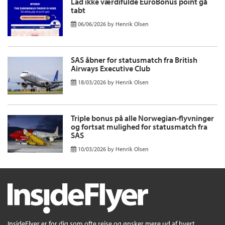
Lad ikke værdifulde EuroBonus point gå
tabt
06/06/2026
by
Henrik Olsen
SAS åbner for statusmatch fra British
Airways Executive Club
18/03/2026
by
Henrik Olsen
Triple bonus på alle Norwegian-flyvninger
og fortsat mulighed for statusmatch fra
SAS
10/03/2026
by
Henrik Olsen
InsideFlyer er for dig som ofte rejse og ønsker mere ud af hvert