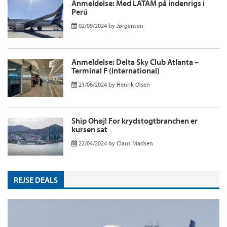
Anmeldelse: Med LATAM på indenrigs i
Perú
02/09/2024
by
Jørgensen
Anmeldelse: Delta Sky Club Atlanta –
Terminal F (International)
21/06/2024
by
Henrik Olsen
Ship Ohøj! For krydstogtbranchen er
kursen sat
22/04/2024
by
Claus Madsen
REJSE DEALS