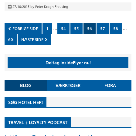
27/10/2015
by
Peter Krogh Frausing
FORRIGE SIDE
1
…
54
55
56
57
58
…
60
NÆSTE SIDE
Deltag InsideFlyer nu!
BLOG
VÆRKTØJER
FORA
SØG HOTEL HER!
TRAVEL + LOYALTY PODCAST