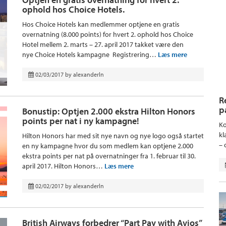
ophold hos Choice Hotels.
Hos Choice Hotels kan medlemmer optjene en gratis
overnatning (8.000 points) for hvert 2. ophold hos Choice
Hotel mellem 2. marts – 27. april 2017 takket være den
nye Choice Hotels kampagne Registrering…
Læs mere
02/03/2017
by
alexanderln
R
p
Bonustip: Optjen 2.000 ekstra Hilton Honors
points per nat i ny kampagne!
Ko
kl
Hilton Honors har med sit nye navn og nye logo også startet
– 
en ny kampagne hvor du som medlem kan optjene 2.000
ekstra points per nat på overnatninger fra 1. februar til 30.
april 2017. Hilton Honors…
Læs mere
02/02/2017
by
alexanderln
British Airways forbedrer “Part Pay with Avios”