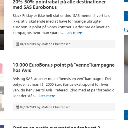
20%-50% pointrabat på alle destinationer
med SAS Eurobonus
Black Friday er ikke helt slut endnu! SAS mener i hvert fald
ikke, at vi skal ende med at have for mange ubrugte
eurobonus point på vores kontoer. Derfor har de lavet en
L
kampagne, hvor man sparer…
Læs mere
04/12/2019
by
Malene Christensen
10.000 EuroBonus point på “venne”kampagne
hos Avis
Avis og SAS lancerer nu en “henvis en ven” kampagne! Det
betyder, at man får 2000 EuroBonus-ekstrapoint for hver
ven, du henviser til Avis Prefered. (dog med et par forbehold
i det der står…
Læs mere
09/09/2019
by
Malene Christensen
Optjen en gratis overnatning for hvert 2.