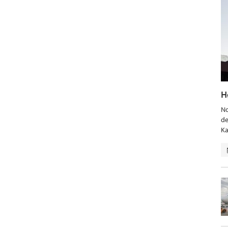
H
No
de
Ka