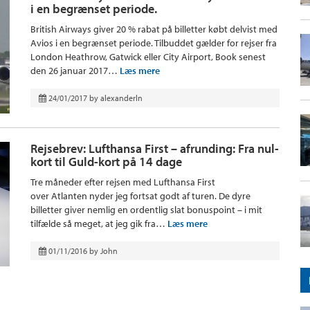
i en begrænset periode.
British Airways giver 20 % rabat på billetter købt delvist med
Avios i en begrænset periode. Tilbuddet gælder for rejser fra
London Heathrow, Gatwick eller City Airport, Book senest
den 26 januar 2017…
Læs mere
24/01/2017
by
alexanderln
Rejsebrev: Lufthansa First – afrunding: Fra nul-
kort til Guld-kort på 14 dage
Tre måneder efter rejsen med Lufthansa First
over Atlanten nyder jeg fortsat godt af turen. De dyre
billetter giver nemlig en ordentlig slat bonuspoint – i mit
tilfælde så meget, at jeg gik fra…
Læs mere
01/11/2016
by
John