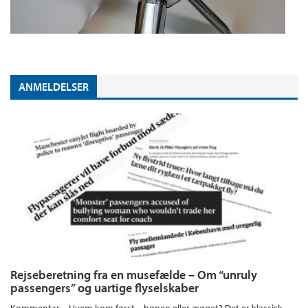
ANMELDELSER
Rejseberetning fra en musefælde – Om “unruly
passengers” og uartige flyselskaber
Kommentar – Hvem kom først – hønen eller ægget? Det er klassisk