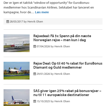
Der er igen et taktisk “window of opportunity” for EuroBonus-
medlemmer hos Scandinavian Airlines. Selskabet har lanceret en
kampagne, hvor de…
Læs mere
28/03/2017
by
Henrik Olsen
Rejsedeal: Få 3x Spenn på din næste
Norwegian rejse – men kun i dag
07/04/2026
by
Henrik Olsen
Rejse Deal: Op til 40 % rabat for EuroBonus
Diamant og Guld medlemmer
29/01/2026
by
Henrik Olsen
SAS giver igen 25% rabat på bonusrejser –
nu til 11 europæiske destinationer
15/10/2025
by
Henrik Olsen