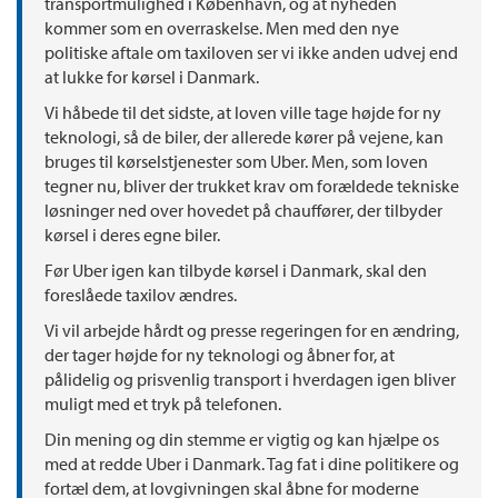
transportmulighed i København, og at nyheden
kommer som en overraskelse. Men med den nye
politiske aftale om taxiloven ser vi ikke anden udvej end
at lukke for kørsel i Danmark.
Vi håbede til det sidste, at loven ville tage højde for ny
teknologi, så de biler, der allerede kører på vejene, kan
bruges til kørselstjenester som Uber. Men, som loven
tegner nu, bliver der trukket krav om forældede tekniske
løsninger ned over hovedet på chauffører, der tilbyder
kørsel i deres egne biler.
Før Uber igen kan tilbyde kørsel i Danmark, skal den
foreslåede taxilov ændres.
Vi vil arbejde hårdt og presse regeringen for en ændring,
der tager højde for ny teknologi og åbner for, at
pålidelig og prisvenlig transport i hverdagen igen bliver
muligt med et tryk på telefonen.
Din mening og din stemme er vigtig og kan hjælpe os
med at redde Uber i Danmark. Tag fat i dine politikere og
fortæl dem, at lovgivningen skal åbne for moderne