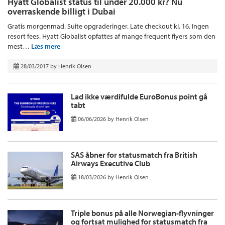
Hyatt Globalist status til under 20.000 kr? Nu
overraskende billigt i Dubai
Gratis morgenmad. Suite opgraderinger. Late checkout kl. 16. Ingen
resort fees. Hyatt Globalist opfattes af mange frequent flyers som den
mest…
Læs mere
28/03/2017
by
Henrik Olsen
Lad ikke værdifulde EuroBonus point gå
tabt
06/06/2026
by
Henrik Olsen
SAS åbner for statusmatch fra British
Airways Executive Club
18/03/2026
by
Henrik Olsen
Triple bonus på alle Norwegian-flyvninger
og fortsat mulighed for statusmatch fra