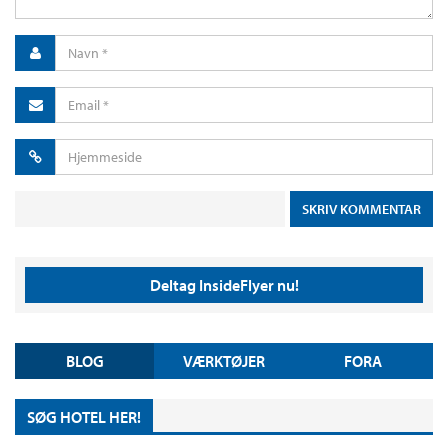
Deltag InsideFlyer nu!
BLOG
VÆRKTØJER
FORA
SØG HOTEL HER!