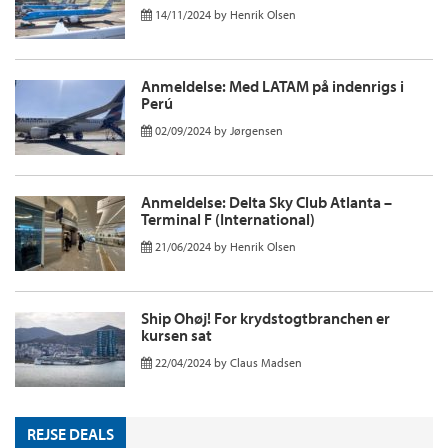
14/11/2024
by
Henrik Olsen
Anmeldelse: Med LATAM på indenrigs i
Perú
02/09/2024
by
Jørgensen
Anmeldelse: Delta Sky Club Atlanta –
Terminal F (International)
21/06/2024
by
Henrik Olsen
Ship Ohøj! For krydstogtbranchen er
kursen sat
22/04/2024
by
Claus Madsen
REJSE DEALS