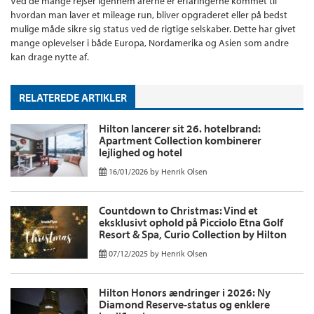
Ved de mange rejser igennem årerne er erfaringerne kommet til
hvordan man laver et mileage run, bliver opgraderet eller på bedst
mulige måde sikre sig status ved de rigtige selskaber. Dette har givet
mange oplevelser i både Europa, Nordamerika og Asien som andre
kan drage nytte af.
RELATEREDE ARTIKLER
Hilton lancerer sit 26. hotelbrand:
Apartment Collection kombinerer
lejlighed og hotel
16/01/2026
by
Henrik Olsen
Countdown to Christmas: Vind et
eksklusivt ophold på Picciolo Etna Golf
Resort & Spa, Curio Collection by Hilton
07/12/2025
by
Henrik Olsen
Hilton Honors ændringer i 2026: Ny
Diamond Reserve-status og enklere