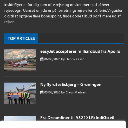
InsideFlyer er for dig som ofte rejse og ønsker mere ud af hvert
rejsedøgn. Uanset om du er på forretningsrejse eller på ferie. Vi guider
dig til at optjene flere bonuspoint, finde gode tilbud og få mere ud af
rejsen.
TOP ARTICLES
easyJet accepterer milliardbud fra Apollo
06/08/2026
by
Henrik Olsen
Ny flyrute: Esbjerg – Groningen
05/08/2026
by
Claus Madsen
Fra Dreamliner til A321XLR: IndiGo vil
sende passagerer næsten 11 timer til
London i et single aisle fly