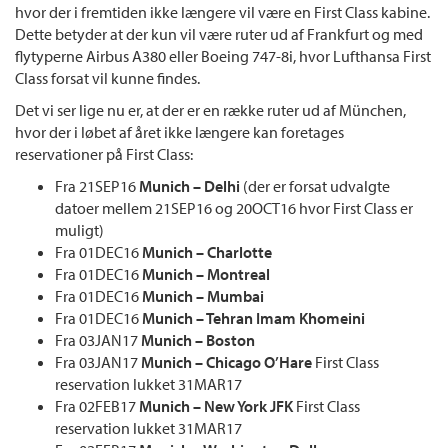
hvor der i fremtiden ikke længere vil være en First Class kabine.
Dette betyder at der kun vil være ruter ud af Frankfurt og med
flytyperne Airbus A380 eller Boeing 747-8i, hvor Lufthansa First
Class forsat vil kunne findes.
Det vi ser lige nu er, at der er en række ruter ud af München,
hvor der i løbet af året ikke længere kan foretages
reservationer på First Class:
Fra 21SEP16
Munich – Delhi
(der er forsat udvalgte
datoer mellem 21SEP16 og 20OCT16 hvor First Class er
muligt)
Fra 01DEC16
Munich – Charlotte
Fra 01DEC16
Munich – Montreal
Fra 01DEC16
Munich – Mumbai
Fra 01DEC16
Munich – Tehran Imam Khomeini
Fra 03JAN17
Munich – Boston
Fra 03JAN17
Munich – Chicago O’Hare
First Class
reservation lukket 31MAR17
Fra 02FEB17
Munich – New York JFK
First Class
reservation lukket 31MAR17