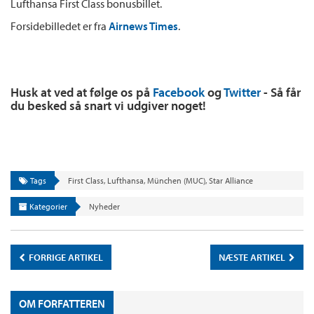
Lufthansa First Class bonusbillet.
Forsidebilledet er fra
Airnews Times
.
Husk at ved at følge os på
Facebook
og
Twitter
- Så får
du besked så snart vi udgiver noget!
Tags
First Class
,
Lufthansa
,
München (MUC)
,
Star Alliance
Kategorier
Nyheder
FORRIGE ARTIKEL
NÆSTE ARTIKEL
OM FORFATTEREN