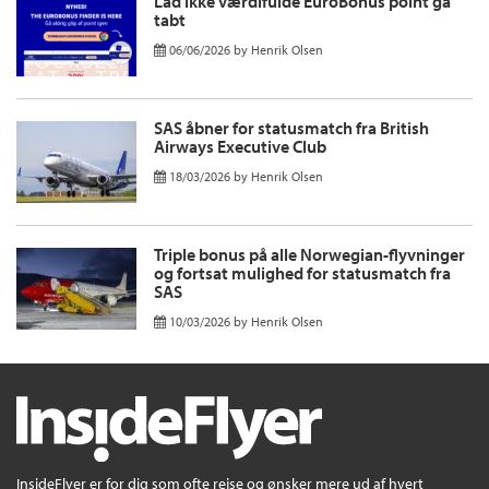
Lad ikke værdifulde EuroBonus point gå
tabt
06/06/2026
by
Henrik Olsen
SAS åbner for statusmatch fra British
Airways Executive Club
18/03/2026
by
Henrik Olsen
Triple bonus på alle Norwegian-flyvninger
og fortsat mulighed for statusmatch fra
SAS
10/03/2026
by
Henrik Olsen
InsideFlyer er for dig som ofte rejse og ønsker mere ud af hvert