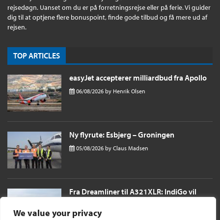
rejsedøgn. Uanset om du er på forretningsrejse eller på ferie. Vi guider
dig til at optjene flere bonuspoint, finde gode tilbud og få mere ud af
rejsen.
TOP ARTICLES
easyJet accepterer milliardbud fra Apollo
06/08/2026
by
Henrik Olsen
Ny flyrute: Esbjerg – Groningen
05/08/2026
by
Claus Madsen
Fra Dreamliner til A321XLR: IndiGo vil
sende passagerer næsten 11 timer til
London i et single aisle fly
We value your privacy