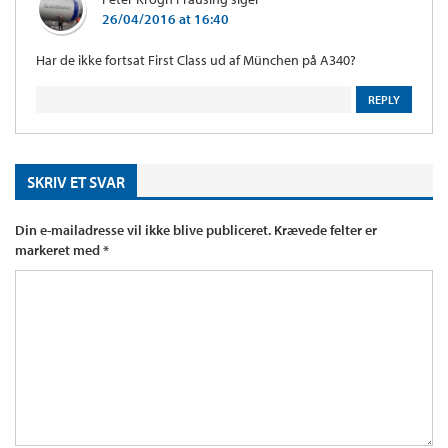
26/04/2016 at 16:40
Har de ikke fortsat First Class ud af München på A340?
REPLY
SKRIV ET SVAR
Din e-mailadresse vil ikke blive publiceret.
Krævede felter er
markeret med
*