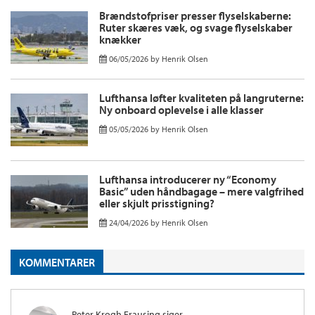
Brændstofpriser presser flyselskaberne:
Ruter skæres væk, og svage flyselskaber
knækker
06/05/2026
by
Henrik Olsen
Lufthansa løfter kvaliteten på langruterne:
Ny onboard oplevelse i alle klasser
05/05/2026
by
Henrik Olsen
Lufthansa introducerer ny “Economy
Basic” uden håndbagage – mere valgfrihed
eller skjult prisstigning?
24/04/2026
by
Henrik Olsen
KOMMENTARER
Peter Krogh Frausing
siger