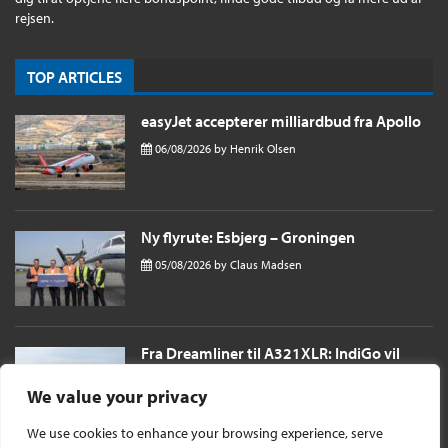
rejsen.
TOP ARTICLES
easyJet accepterer milliardbud fra Apollo
06/08/2026
by
Henrik Olsen
Ny flyrute: Esbjerg – Groningen
05/08/2026
by
Claus Madsen
Fra Dreamliner til A321XLR: IndiGo vil
sende passagerer næsten 11 timer til
London i et single aisle fly
We value your privacy
04/08/2026
by
Henrik Olsen
We use cookies to enhance your browsing experience, serve