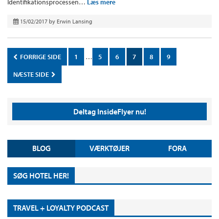
Identifikationsprocessen…
Læs mere
15/02/2017
by
Erwin Lansing
FORRIGE SIDE
1
…
5
6
7
8
9
NÆSTE SIDE
Deltag InsideFlyer nu!
BLOG
VÆRKTØJER
FORA
SØG HOTEL HER!
TRAVEL + LOYALTY PODCAST