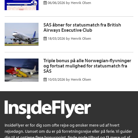
06/06/2026
by
Henrik Olsen
SAS åbner for statusmatch fra British
Airways Executive Club
18/03/2026
by
Henrik Olsen
Triple bonus på alle Norwegian-flyvninger
og fortsat mulighed for statusmatch fra
SAS
10/03/2026
by
Henrik Olsen
InsideFlyer er for dig som ofte rejse og ønsker mere ud af hvert
rejsedøgn. Uanset om du er på forretningsrejse eller på ferie. Vi guider
dig til at optjene flere bonuspoint, finde gode tilbud og få mere ud af