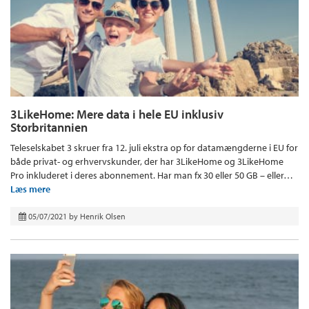
3LikeHome: Mere data i hele EU inklusiv
Storbritannien
Teleselskabet 3 skruer fra 12. juli ekstra op for datamængderne i EU for
både privat- og erhvervskunder, der har 3LikeHome og 3LikeHome
Pro inkluderet i deres abonnement. Har man fx 30 eller 50 GB – eller…
Læs mere
05/07/2021
by
Henrik Olsen