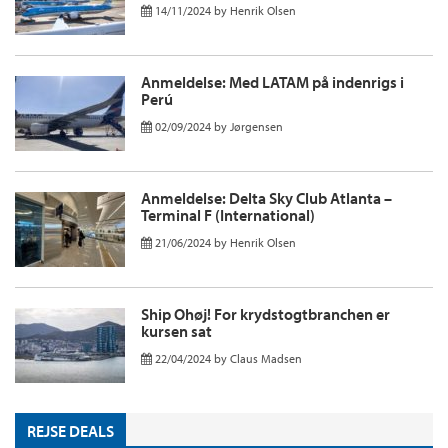
14/11/2024
by
Henrik Olsen
Anmeldelse: Med LATAM på indenrigs i
Perú
02/09/2024
by
Jørgensen
Anmeldelse: Delta Sky Club Atlanta –
Terminal F (International)
21/06/2024
by
Henrik Olsen
Ship Ohøj! For krydstogtbranchen er
kursen sat
22/04/2024
by
Claus Madsen
REJSE DEALS