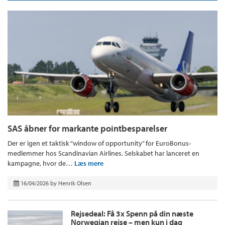
SAS åbner for markante pointbesparelser
Der er igen et taktisk “window of opportunity” for EuroBonus-
medlemmer hos Scandinavian Airlines. Selskabet har lanceret en
kampagne, hvor de…
Læs mere
16/04/2026
by
Henrik Olsen
Rejsedeal: Få 3x Spenn på din næste
Norwegian rejse – men kun i dag