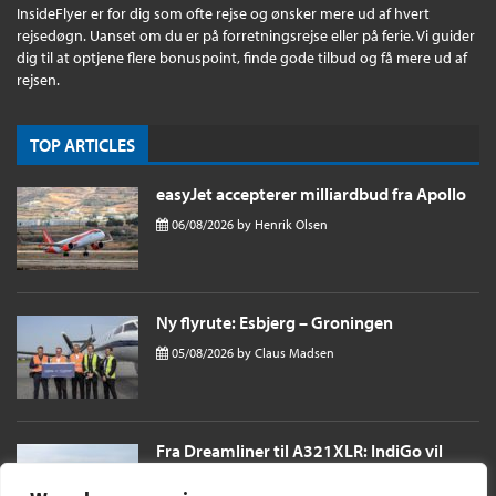
InsideFlyer er for dig som ofte rejse og ønsker mere ud af hvert
rejsedøgn. Uanset om du er på forretningsrejse eller på ferie. Vi guider
dig til at optjene flere bonuspoint, finde gode tilbud og få mere ud af
rejsen.
TOP ARTICLES
easyJet accepterer milliardbud fra Apollo
06/08/2026
by
Henrik Olsen
Ny flyrute: Esbjerg – Groningen
05/08/2026
by
Claus Madsen
Fra Dreamliner til A321XLR: IndiGo vil
sende passagerer næsten 11 timer til
London i et single aisle fly