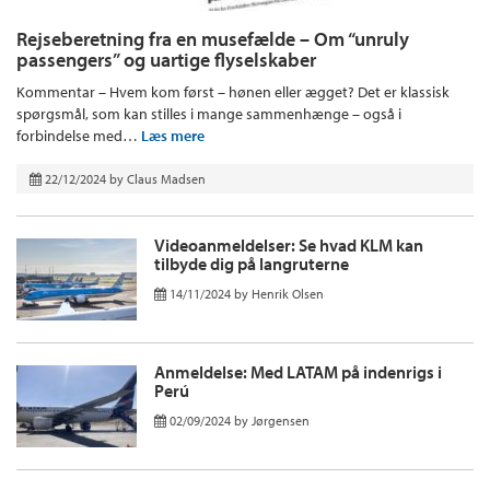
Rejseberetning fra en musefælde – Om “unruly
passengers” og uartige flyselskaber
Kommentar – Hvem kom først – hønen eller ægget? Det er klassisk
spørgsmål, som kan stilles i mange sammenhænge – også i
forbindelse med…
Læs mere
22/12/2024
by
Claus Madsen
Videoanmeldelser: Se hvad KLM kan
tilbyde dig på langruterne
14/11/2024
by
Henrik Olsen
Anmeldelse: Med LATAM på indenrigs i
Perú
02/09/2024
by
Jørgensen