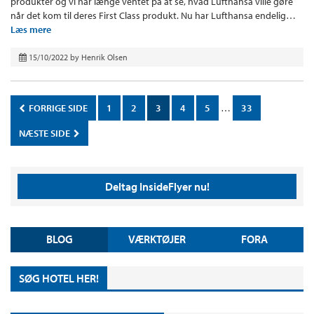
produkter og vi har længe ventet på at se, hvad Lufthansa ville gøre
når det kom til deres First Class produkt. Nu har Lufthansa endelig…
Læs mere
15/10/2022
by
Henrik Olsen
FORRIGE SIDE
1
2
3
4
5
…
33
NÆSTE SIDE
Deltag InsideFlyer nu!
BLOG
VÆRKTØJER
FORA
SØG HOTEL HER!