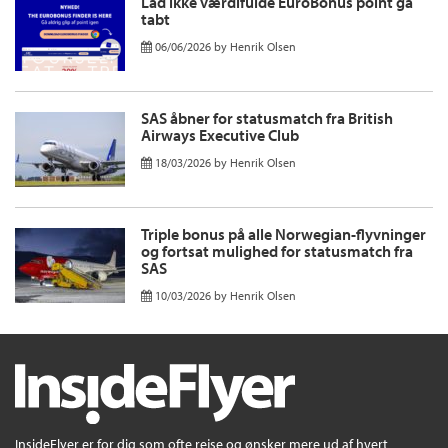
Lad ikke værdifulde EuroBonus point gå
tabt
06/06/2026
by
Henrik Olsen
SAS åbner for statusmatch fra British
Airways Executive Club
18/03/2026
by
Henrik Olsen
Triple bonus på alle Norwegian-flyvninger
og fortsat mulighed for statusmatch fra
SAS
10/03/2026
by
Henrik Olsen
InsideFlyer er for dig som ofte rejse og ønsker mere ud af hvert