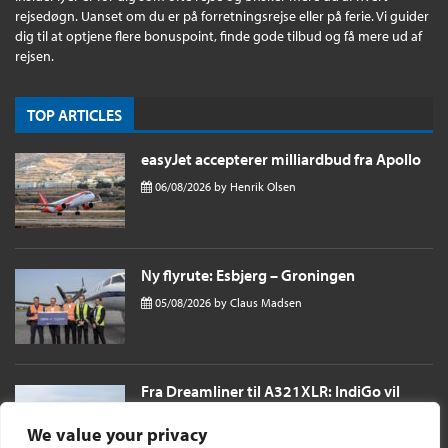
rejsedøgn. Uanset om du er på forretningsrejse eller på ferie. Vi guider
dig til at optjene flere bonuspoint, finde gode tilbud og få mere ud af
rejsen.
TOP ARTICLES
easyJet accepterer milliardbud fra Apollo
06/08/2026
by
Henrik Olsen
Ny flyrute: Esbjerg – Groningen
05/08/2026
by
Claus Madsen
Fra Dreamliner til A321XLR: IndiGo vil
sende passagerer næsten 11 timer til
London i et single aisle fly
We value your privacy